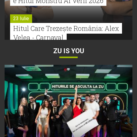
e Hitul Monstru Al Verii 2026
23 Iulie
Hitul Care Trezește România: Alex
Velea - Carnaval
ZU IS YOU
22 Iulie
Bătălie strânsă la Hitul Monstru Al
Verii: Cabron versus Faydee
21 Iulie
Dă volumul mai tare! Cabron vine
cu Hitul Monstru al Verii
20 Iulie