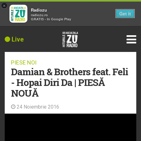
×
Radiozu
Get it
radiozu.ro
GRATIS - In Google Play
Live
PIESE NOI
Damian & Brothers feat. Feli
- Hopai Diri Da | PIESĂ
NOUĂ
24 Noiembrie 2016