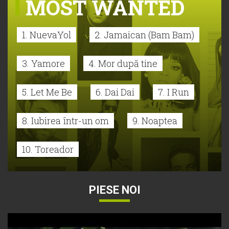
MOST WANTED
1. NuevaYol
2. Jamaican (Bam Bam)
3. Yamore
4. Mor după tine
5. Let Me Be
6. Dai Dai
7. I Run
8. Iubirea într-un om
9. Noaptea
10. Toreador
PIESE NOI