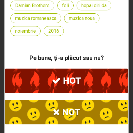
Damian Brothers
feli
hopai diri da
muzica romaneasca
muzica noua
noiembrie
2016
Pe bune, ţi-a plăcut sau nu?
HOT
NOT