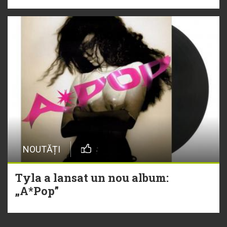
NOUTĂȚI
Tyla a lansat un nou album:
„A*Pop”