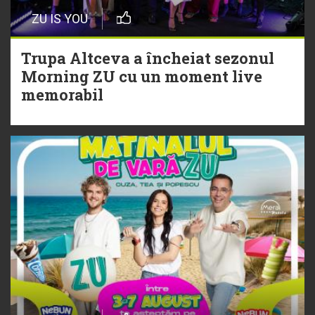
Episod nou | Muzica Aia x DJ
ZU IS YOU
Christian Thomson
Trupa Altceva a încheiat sezonul
20 Iulie
Morning ZU cu un moment live
Torpedoul lui Morar: Theo Rose -
memorabil
„Ceai lângă tine”