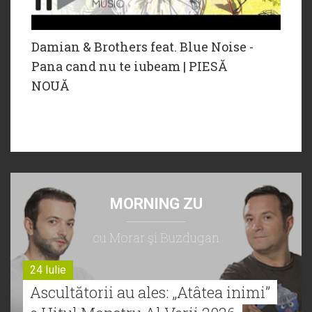
Damian & Brothers feat. Blue Noise -
Pana cand nu te iubeam | PIESĂ
NOUĂ
MORNING ZU
cu Morar şi Buzdugan
24 Iulie
Ascultătorii au ales: „Atâtea inimi”