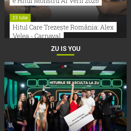
e Hitul Monstru Al Verii 2026
23 Iulie
Hitul Care Trezește România: Alex
Velea - Carnaval
ZU IS YOU
22 Iulie
Bătălie strânsă la Hitul Monstru Al
Verii: Cabron versus Faydee
21 Iulie
Dă volumul mai tare! Cabron vine
cu Hitul Monstru al Verii
20 Iulie