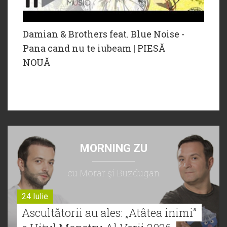
Damian & Brothers feat. Blue Noise -
Pana cand nu te iubeam | PIESĂ
NOUĂ
MORNING ZU
cu Morar şi Buzdugan
24 Iulie
Ascultătorii au ales: „Atâtea inimi”