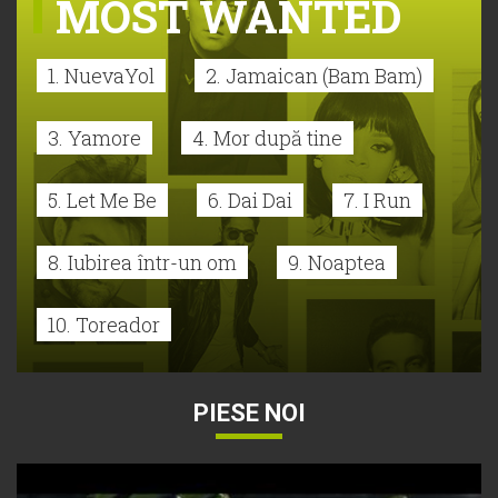
MOST WANTED
1. NuevaYol
2. Jamaican (Bam Bam)
3. Yamore
4. Mor după tine
5. Let Me Be
6. Dai Dai
7. I Run
8. Iubirea într-un om
9. Noaptea
10. Toreador
PIESE NOI