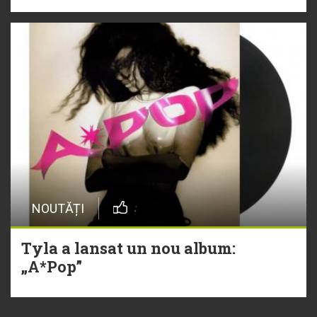
NOUTĂȚI
Tyla a lansat un nou album:
„A*Pop”