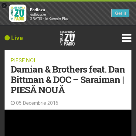
×
Radiozu
Get it
radiozu.ro
GRATIS - In Google Play
Live
PIESE NOI
Damian & Brothers feat. Dan
Bittman & DOC – Saraiman |
PIESĂ NOUĂ
05 Decembrie 2016