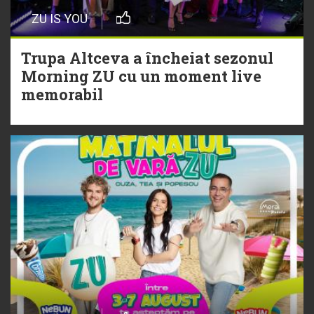
Episod nou | Muzica Aia x DJ
ZU IS YOU
Christian Thomson
Trupa Altceva a încheiat sezonul
20 Iulie
Morning ZU cu un moment live
Torpedoul lui Morar: Theo Rose -
memorabil
„Ceai lângă tine”