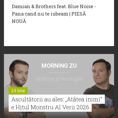
Damian & Brothers feat. Blue Noise -
Pana cand nu te iubeam | PIESĂ
NOUĂ
MORNING ZU
cu Morar şi Buzdugan
24 Iulie
Ascultătorii au ales: „Atâtea inimi”
e Hitul Monstru Al Verii 2026