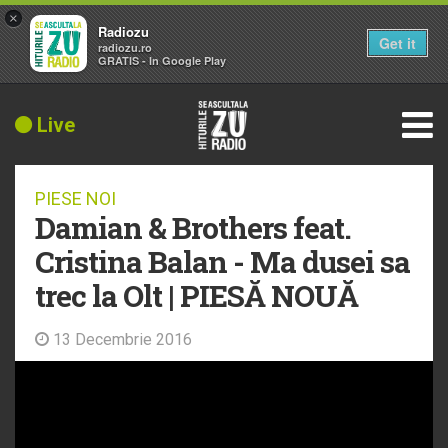
×
Radiozu
Get it
radiozu.ro
GRATIS - In Google Play
Live
PIESE NOI
Damian & Brothers feat.
Cristina Balan - Ma dusei sa
trec la Olt | PIESĂ NOUĂ
13 Decembrie 2016