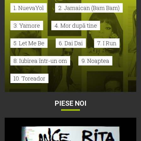
1. NuevaYol
2. Jamaican (Bam Bam)
3. Yamore
4. Mor după tine
5. Let Me Be
6. Dai Dai
7. I Run
8. Iubirea într-un om
9. Noaptea
10. Toreador
PIESE NOI