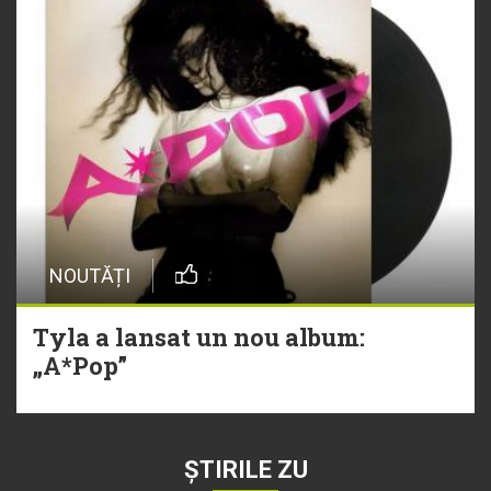
NOUTĂȚI
Tyla a lansat un nou album:
„A*Pop”
ȘTIRILE ZU