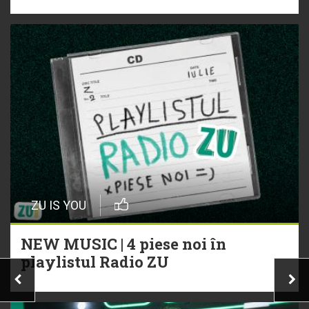
ZU IS YOU
NEW MUSIC | 4 piese noi în
playlistul Radio ZU