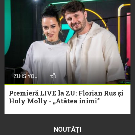
ZU IS YOU
Premieră LIVE la ZU: Florian Rus și
Holy Molly - „Atâtea inimi”
NOUTĂȚI