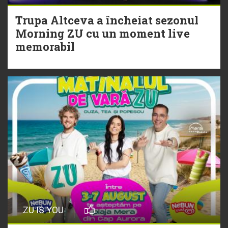
Trupa Altceva a încheiat sezonul
20 Iulie
Morning ZU cu un moment live
Torpedoul lui Morar: Theo Rose -
memorabil
„Ceai lângă tine”
ZU IS YOU