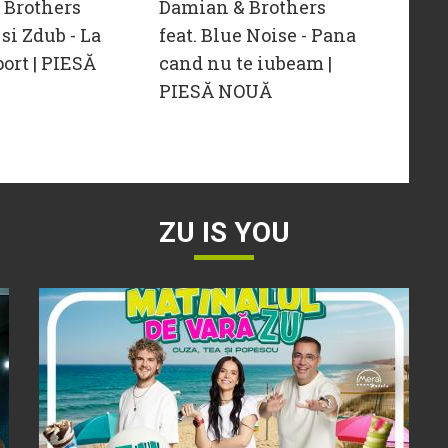
 Brothers
Damian & Brothers
 si Zdub - La
feat. Blue Noise - Pana
port | PIESĂ
cand nu te iubeam |
PIESĂ NOUĂ
ZU IS YOU