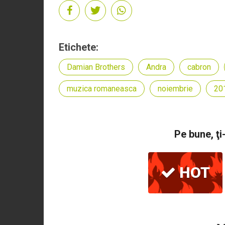
Etichete:
Damian Brothers
Andra
cabron
muzica romaneasca
noiembrie
20
Pe bune, ţi
HOT