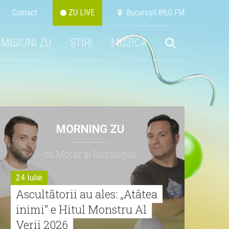
Contact
ZU LIVE
Bucureşti 89,0 FM
EMISIUNI ZU
ȘTIRI
MUZICA
MORNING ZU
cu Morar şi Buzdugan
24 Iulie
Ascultătorii au ales: „Atâtea
inimi” e Hitul Monstru Al
Verii 2026