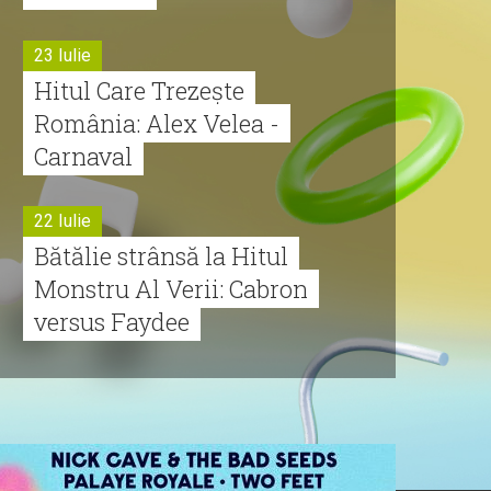
23 Iulie
Hitul Care Trezește
România: Alex Velea -
Carnaval
22 Iulie
Bătălie strânsă la Hitul
Monstru Al Verii: Cabron
versus Faydee
21 Iulie
Dă volumul mai tare!
Cabron vine cu Hitul
Monstru al Verii