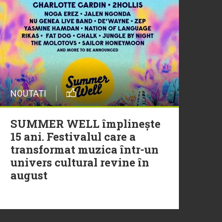
20 Iulie
Episod nou | Muzica Aia x
DJ Christian Thomson
20 Iulie
NOUTATI
Torpedoul lui Morar: Theo
Rose - „Ceai lângă tine”
SUMMER WELL împlinește
15 ani. Festivalul care a
transformat muzica într-un
univers cultural revine în
august