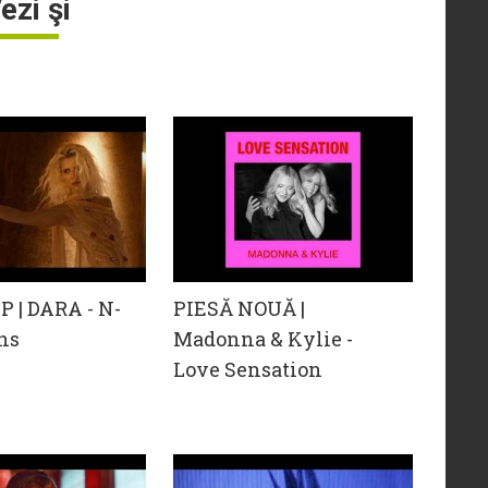
ezi şi
 | DARA - N-
PIESĂ NOUĂ |
ns
Madonna & Kylie -
Love Sensation