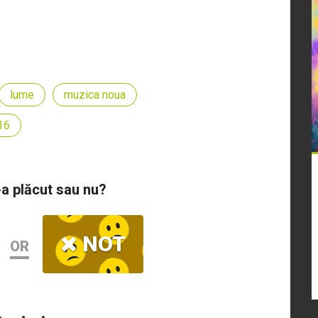
lume
muzica noua
16
-a plăcut sau nu?
NOT
OR