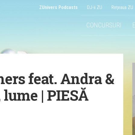
ZUnivers Podcasts
DJ-ii ZU
Reţeaua ZU
CONCURSURI
ers feat. Andra &
 lume | PIESĂ