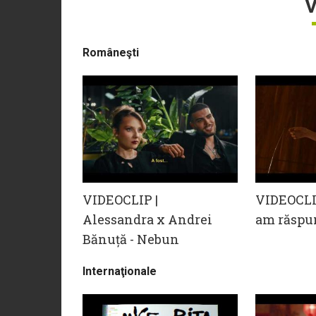
V
Româneşti
VIDEOCLIP |
VIDEOCLIP
Alessandra x Andrei
am răspu
Bănuță - Nebun
Internaţionale