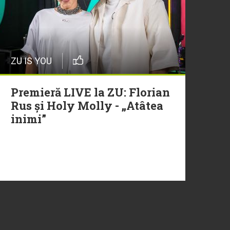
ZU IS YOU
Premieră LIVE la ZU: Florian
Rus și Holy Molly - „Atâtea
inimi”