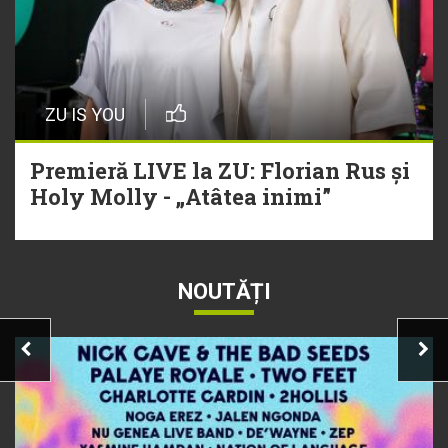
ZU IS YOU
Premieră LIVE la ZU: Florian Rus și
Holy Molly - „Atâtea inimi”
NOUTĂȚI