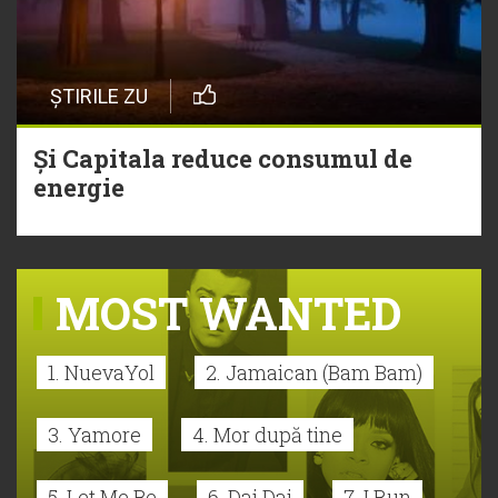
ȘTIRILE ZU
Și Capitala reduce consumul de
energie
MOST WANTED
1. NuevaYol
2. Jamaican (Bam Bam)
3. Yamore
4. Mor după tine
5. Let Me Be
6. Dai Dai
7. I Run