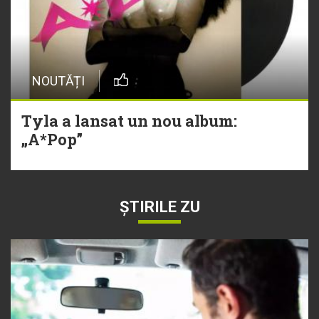
NOUTĂȚI
Tyla a lansat un nou album:
„A*Pop”
ȘTIRILE ZU