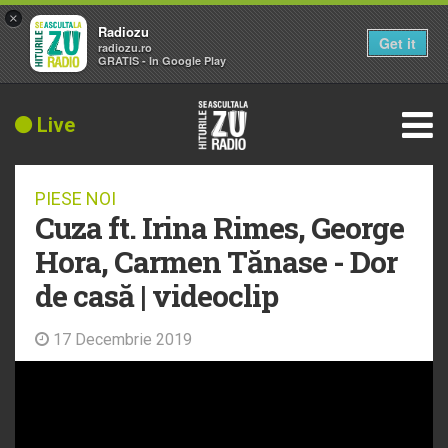
×
Radiozu
Get it
radiozu.ro
GRATIS - In Google Play
Live
PIESE NOI
Cuza ft. Irina Rimes, George
Hora, Carmen Tănase - Dor
de casă | videoclip
17 Decembrie 2019