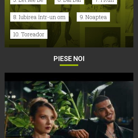
8. Iubirea într-un om
9. Noaptea
10. Toreador
PIESE NOI