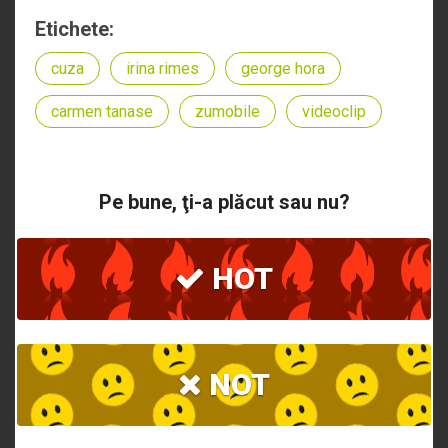
Etichete:
cuza
irina rimes
george hora
carmen tanase
zumobile
videoclip
Pe bune, ţi-a plăcut sau nu?
HOT
NOT