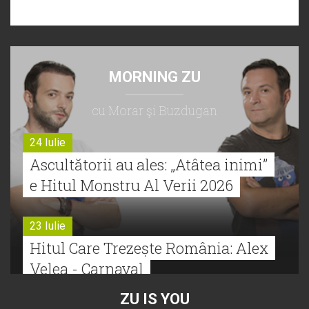
MORNING ZU
cu Morar şi Buzdugan
24 Iulie
Ascultătorii au ales: „Atâtea inimi”
e Hitul Monstru Al Verii 2026
23 Iulie
Hitul Care Trezește România: Alex
Velea - Carnaval
ZU IS YOU