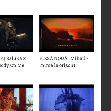
 | Raluka x
PIESĂ NOUĂ | Mihail -
 Body On Me
Inima la orizont