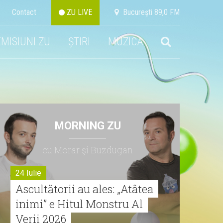
Contact
ZU LIVE
Bucureşti 89,0 FM
EMISIUNI ZU
ȘTIRI
MUZICA
MORNING ZU
cu Morar şi Buzdugan
24 Iulie
Ascultătorii au ales: „Atâtea
inimi” e Hitul Monstru Al
Verii 2026