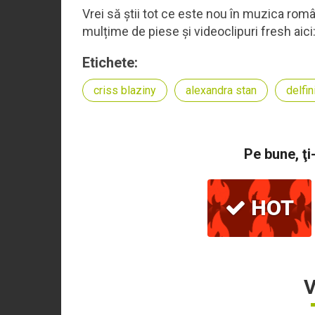
Vrei să știi tot ce este nou în muzica român
mulțime de piese și videoclipuri fresh aici
Etichete:
criss blaziny
alexandra stan
delfin
Pe bune, ţi
HOT
V