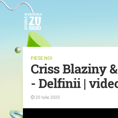
PIESE NOI
Criss Blaziny 
- Delfinii | vide
20 Iulie 2020