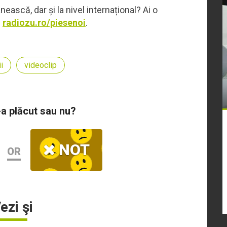
ească, dar și la nivel internațional? Ai o
:
radiozu.ro/piesenoi
.
ii
videoclip
-a plăcut sau nu?
NOT
OR
ezi şi