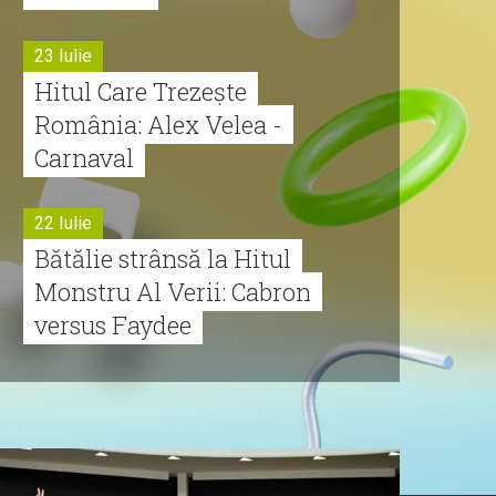
23 Iulie
Hitul Care Trezește
România: Alex Velea -
Carnaval
22 Iulie
Bătălie strânsă la Hitul
Monstru Al Verii: Cabron
versus Faydee
21 Iulie
Dă volumul mai tare!
Cabron vine cu Hitul
Monstru al Verii