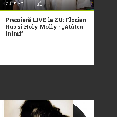
ZU IS YOU
Premieră LIVE la ZU: Florian
Rus și Holy Molly - „Atâtea
inimi”