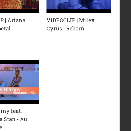
P | Ariana
VIDEOCLIP | Miley
petal
Cyrus - Reborn
iny feat.
 Stan - Au
e |