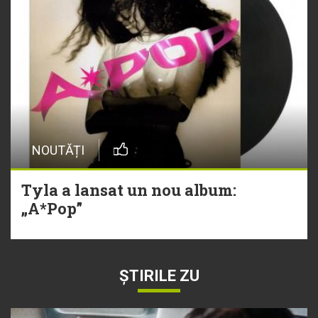
NOUTĂȚI
Tyla a lansat un nou album:
„A*Pop”
ȘTIRILE ZU