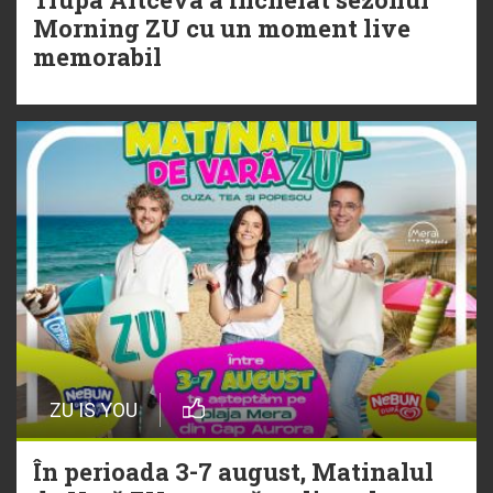
20 Iulie
Morning ZU cu un moment live
Torpedoul lui Morar: Theo Rose -
memorabil
„Ceai lângă tine”
ZU IS YOU
În perioada 3-7 august, Matinalul