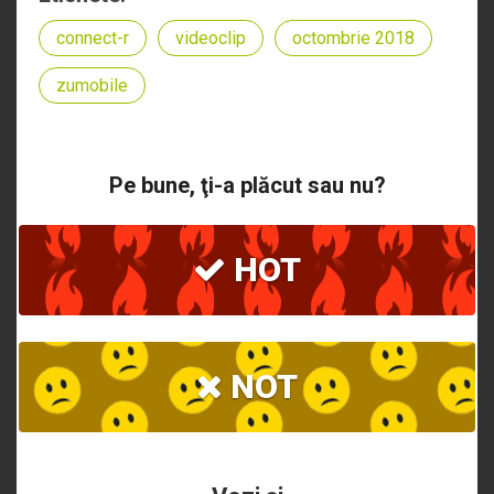
connect-r
videoclip
octombrie 2018
zumobile
Pe bune, ţi-a plăcut sau nu?
HOT
NOT