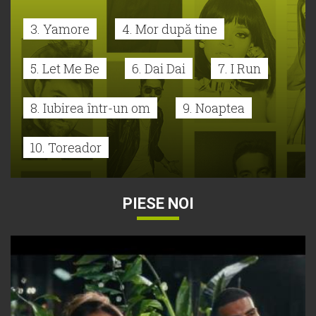
3. Yamore
4. Mor după tine
5. Let Me Be
6. Dai Dai
7. I Run
8. Iubirea într-un om
9. Noaptea
10. Toreador
PIESE NOI