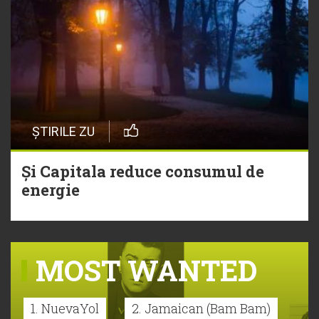
ȘTIRILE ZU
Și Capitala reduce consumul de
energie
MOST WANTED
1. NuevaYol
2. Jamaican (Bam Bam)