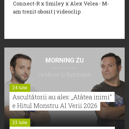
Connect-R x ‪Smiley‬ x ‪Alex Velea‬ - M-
am trezit obosit | videoclip
MORNING ZU
cu Morar şi Buzdugan
24 Iulie
Ascultătorii au ales: „Atâtea inimi”
e Hitul Monstru Al Verii 2026
23 Iulie