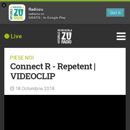
×
Radiozu
Get it
radiozu.ro
GRATIS - In Google Play
Live
PIESE NOI
Connect R - Repetent |
VIDEOCLIP
18 Octombrie 2018