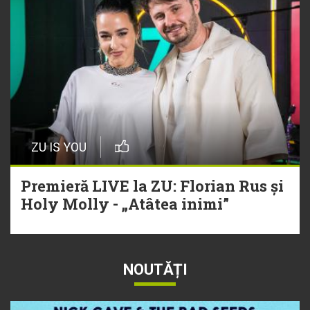
ZU IS YOU
Premieră LIVE la ZU: Florian Rus și
Holy Molly - „Atâtea inimi”
NOUTĂȚI