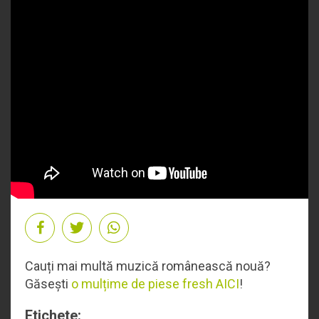
Cauți mai multă muzică românească nouă?
Găsești
o mulțime de piese fresh AICI
!
Etichete: