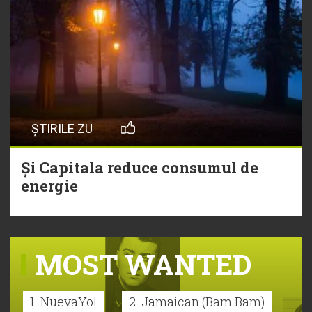
ȘTIRILE ZU
Și Capitala reduce consumul de
energie
MOST WANTED
1. NuevaYol
2. Jamaican (Bam Bam)