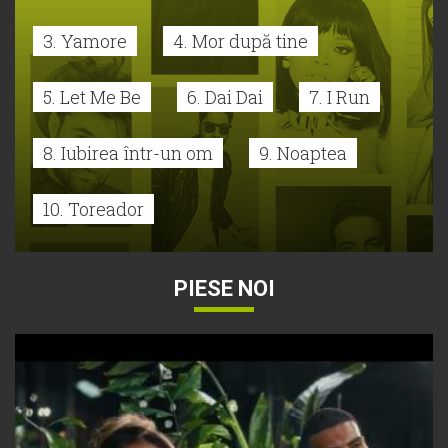
3. Yamore
4. Mor după tine
5. Let Me Be
6. Dai Dai
7. I Run
8. Iubirea într-un om
9. Noaptea
10. Toreador
PIESE NOI