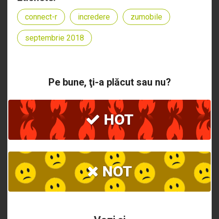
connect-r
incredere
zumobile
septembrie 2018
Pe bune, ţi-a plăcut sau nu?
HOT
NOT