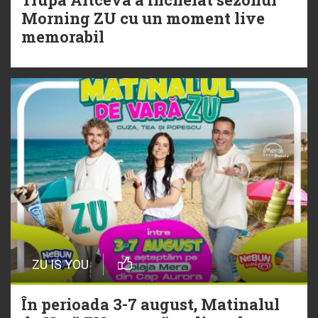
20 Iulie
Morning ZU cu un moment live
Torpedoul lui Morar: Theo Rose -
memorabil
„Ceai lângă tine”
ZU IS YOU
În perioada 3-7 august, Matinalul