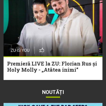
ZU IS YOU
Premieră LIVE la ZU: Florian Rus și
Holy Molly - „Atâtea inimi”
NOUTĂȚI