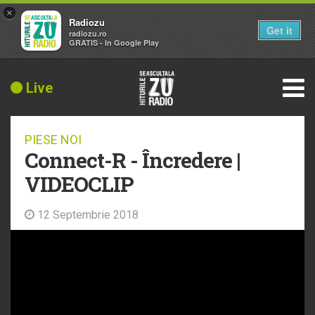
×
Radiozu
Get it
radiozu.ro
GRATIS - In Google Play
Live
PIESE NOI
Connect-R - Încredere |
VIDEOCLIP
12 Septembrie 2018