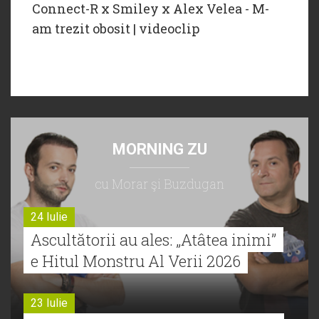
Connect-R x ‪Smiley‬ x ‪Alex Velea‬ - M-
am trezit obosit | videoclip
MORNING ZU
cu Morar şi Buzdugan
24 Iulie
Ascultătorii au ales: „Atâtea inimi”
e Hitul Monstru Al Verii 2026
23 Iulie