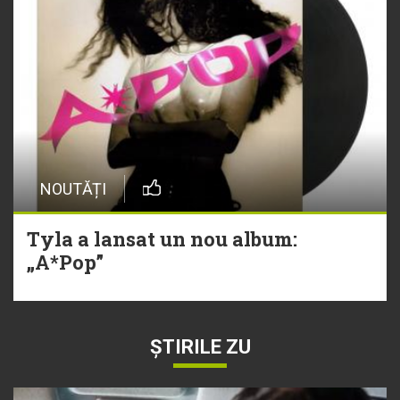
NOUTĂȚI
Tyla a lansat un nou album:
„A*Pop”
ȘTIRILE ZU