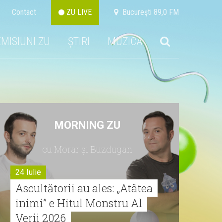
Contact
ZU LIVE
Bucureşti 89,0 FM
EMISIUNI ZU
ȘTIRI
MUZICA
MORNING ZU
cu Morar şi Buzdugan
24 Iulie
Ascultătorii au ales: „Atâtea
inimi” e Hitul Monstru Al
Verii 2026