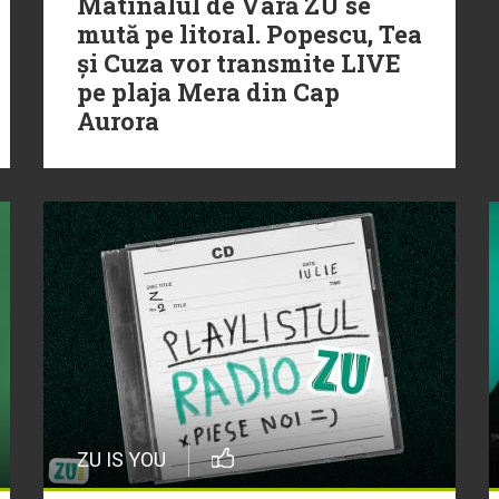
Matinalul de Vară ZU se
mută pe litoral. Popescu, Tea
și Cuza vor transmite LIVE
pe plaja Mera din Cap
Aurora
ZU IS YOU