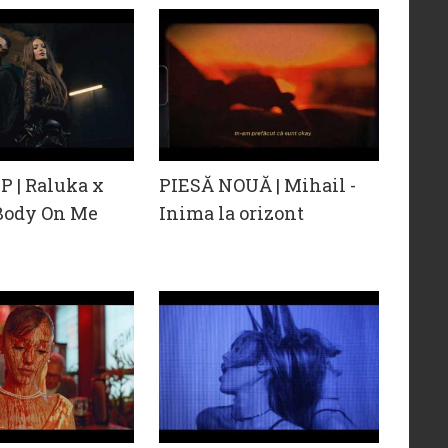
 | Raluka x
PIESĂ NOUĂ | Mihail -
 Body On Me
Inima la orizont