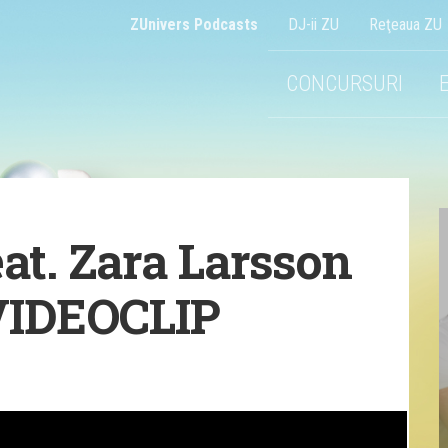
ZUnivers Podcasts
DJ-ii ZU
Reţeaua ZU
CONCURSURI
at. Zara Larsson
VIDEOCLIP