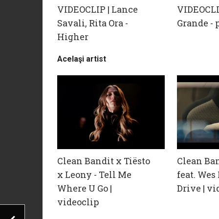
VIDEOCLIP | Lance
VIDEOCLI
Savali, Rita Ora -
Grande - 
Higher
Acelaşi artist
Clean Bandit x Tiësto
Clean Ban
x Leony - Tell Me
feat. Wes
Where U Go |
Drive | vi
videoclip