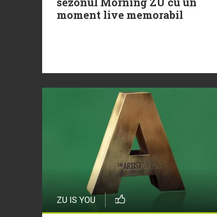
sezonul Morning ZU cu un
moment live memorabil
ZU IS YOU