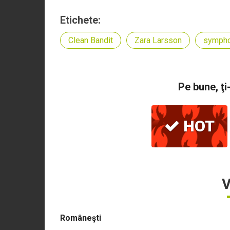
Etichete:
Clean Bandit
Zara Larsson
symph
Pe bune, ţi
HOT
V
Româneşti