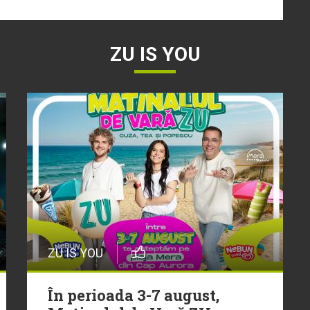
ZU IS YOU
ZU IS YOU
În perioada 3-7 august,