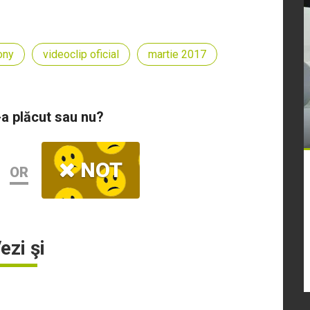
ony
videoclip oficial
martie 2017
-a plăcut sau nu?
NOT
OR
ezi şi