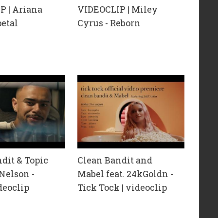
P | Ariana
VIDEOCLIP | Miley
petal
Cyrus - Reborn
dit & Topic
Clean Bandit and
 Nelson -
Mabel feat. 24kGoldn -
deoclip
Tick Tock | videoclip