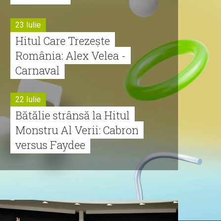
23 Iulie
Hitul Care Trezește
România: Alex Velea -
Carnaval
22 Iulie
Bătălie strânsă la Hitul
Monstru Al Verii: Cabron
versus Faydee
21 Iulie
Dă volumul mai tare!
Cabron vine cu Hitul
Monstru al Verii