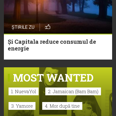
ȘTIRILE ZU
Și Capitala reduce consumul de
energie
MOST WANTED
1. NuevaYol
2. Jamaican (Bam Bam)
3. Yamore
4. Mor după tine