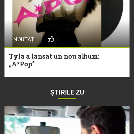
NOUTĂȚI
Tyla a lansat un nou album:
„A*Pop”
ȘTIRILE ZU