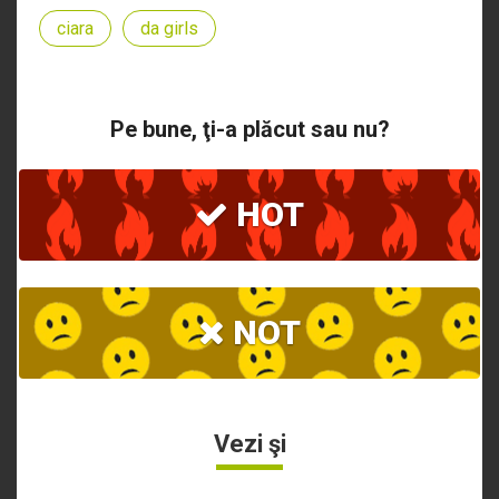
ciara
da girls
Pe bune, ţi-a plăcut sau nu?
HOT
NOT
Vezi şi