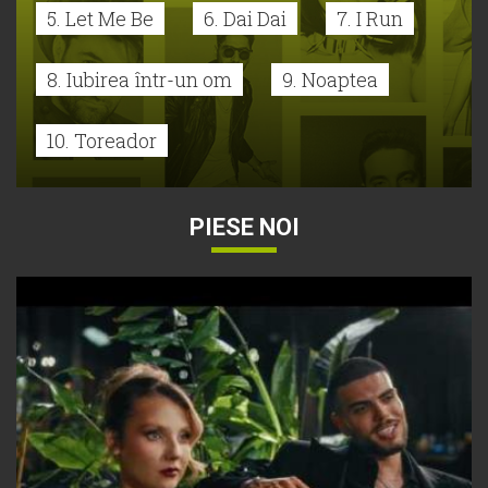
5. Let Me Be
6. Dai Dai
7. I Run
8. Iubirea într-un om
9. Noaptea
10. Toreador
PIESE NOI