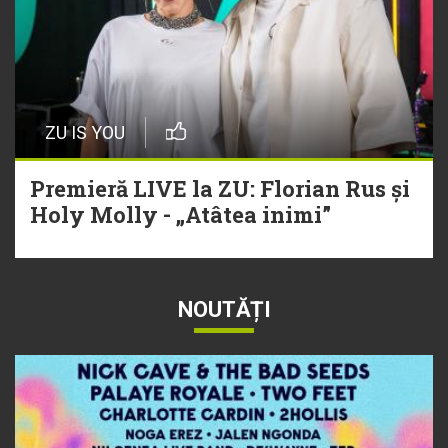
ZU IS YOU
Premieră LIVE la ZU: Florian Rus și
Holy Molly - „Atâtea inimi”
NOUTĂȚI