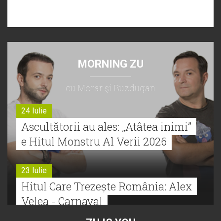
MORNING ZU
cu Morar şi Buzdugan
24 Iulie
Ascultătorii au ales: „Atâtea inimi”
e Hitul Monstru Al Verii 2026
23 Iulie
Hitul Care Trezește România: Alex
Velea - Carnaval