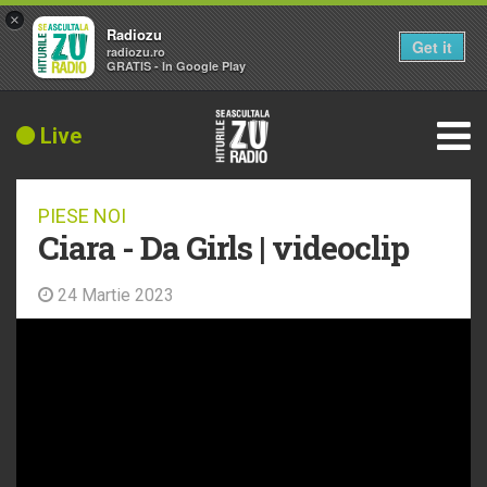
×
Radiozu
Get it
radiozu.ro
GRATIS - In Google Play
Live
PIESE NOI
Ciara - Da Girls | videoclip
24 Martie 2023