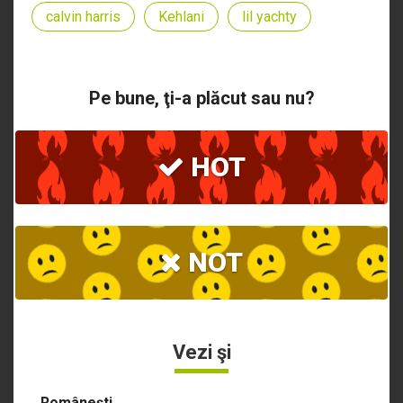
calvin harris
Kehlani
lil yachty
Pe bune, ţi-a plăcut sau nu?
HOT
NOT
Vezi şi
Româneşti