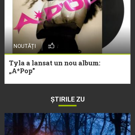
NOUTĂȚI
Tyla a lansat un nou album:
„A*Pop”
ȘTIRILE ZU