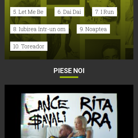
5. Let Me Be
6. Dai Dai
7. I Run
8. Iubirea într-un om
9. Noaptea
10. Toreador
PIESE NOI