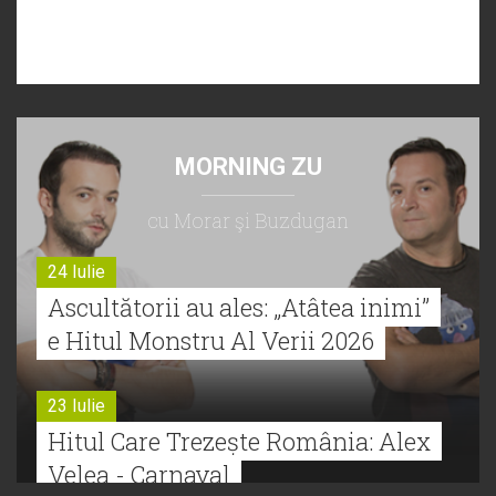
MORNING ZU
cu Morar şi Buzdugan
24 Iulie
Ascultătorii au ales: „Atâtea inimi”
e Hitul Monstru Al Verii 2026
23 Iulie
Hitul Care Trezește România: Alex
Velea - Carnaval