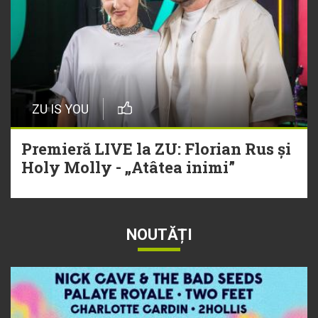
ZU IS YOU
Premieră LIVE la ZU: Florian Rus și
Holy Molly - „Atâtea inimi”
NOUTĂȚI