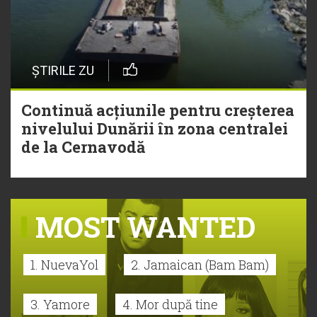
ȘTIRILE ZU
Continuă acțiunile pentru creșterea
nivelului Dunării în zona centralei
de la Cernavodă
MOST WANTED
1. NuevaYol
2. Jamaican (Bam Bam)
3. Yamore
4. Mor după tine