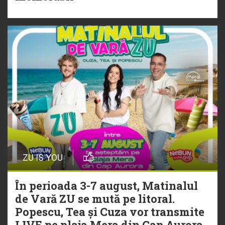
„Ceai lângă tine”
ZU IS YOU
În perioada 3-7 august, Matinalul
de Vară ZU se mută pe litoral.
Popescu, Tea și Cuza vor transmite
LIVE pe plaja Mera din Cap Aurora