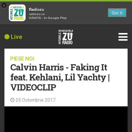
×
Radiozu
Get it
radiozu.ro
GRATIS - In Google Play
Live
PIESE NOI
Calvin Harris - Faking It
feat. Kehlani, Lil Yachty |
VIDEOCLIP
25 Octombrie 2017