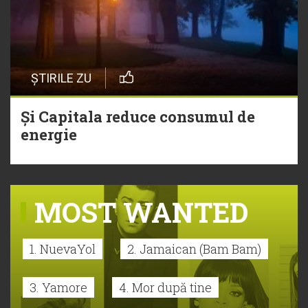
ȘTIRILE ZU
Și Capitala reduce consumul de
energie
MOST WANTED
1. NuevaYol
2. Jamaican (Bam Bam)
3. Yamore
4. Mor după tine