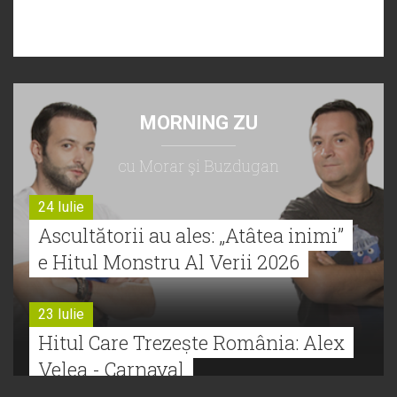
MORNING ZU
cu Morar şi Buzdugan
24 Iulie
Ascultătorii au ales: „Atâtea inimi”
e Hitul Monstru Al Verii 2026
23 Iulie
Hitul Care Trezește România: Alex
Velea - Carnaval