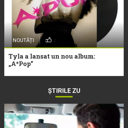
NOUTĂȚI
Tyla a lansat un nou album:
„A*Pop”
ȘTIRILE ZU