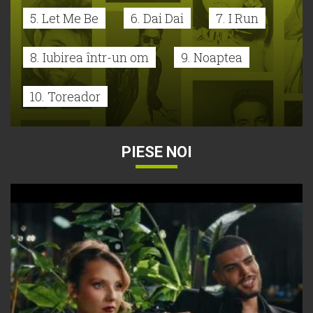
5. Let Me Be
6. Dai Dai
7. I Run
8. Iubirea într-un om
9. Noaptea
10. Toreador
PIESE NOI