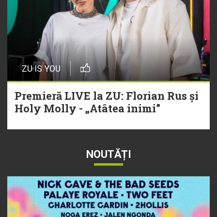
ZU IS YOU
Premieră LIVE la ZU: Florian Rus și
Holy Molly - „Atâtea inimi”
NOUTĂȚI