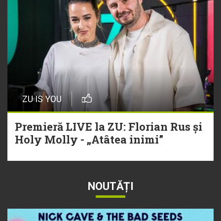
ZU IS YOU
Premieră LIVE la ZU: Florian Rus și
Holy Molly - „Atâtea inimi”
NOUTĂȚI