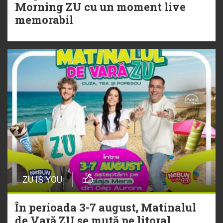
20 Iulie
Morning ZU cu un moment live
Torpedoul lui Morar: Theo Rose -
memorabil
„Ceai lângă tine”
ZU IS YOU
În perioada 3-7 august, Matinalul
de Vară ZU se mută pe litoral.