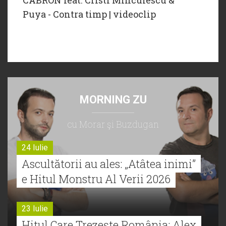
‪Puya - Contra timp | videoclip
MORNING ZU
cu Morar şi Buzdugan
24 Iulie
Ascultătorii au ales: „Atâtea inimi”
e Hitul Monstru Al Verii 2026
23 Iulie
Hitul Care Trezește România: Alex