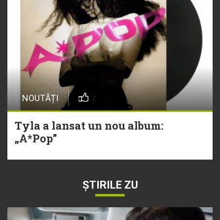
NOUTĂȚI
Tyla a lansat un nou album:
„A*Pop”
ȘTIRILE ZU