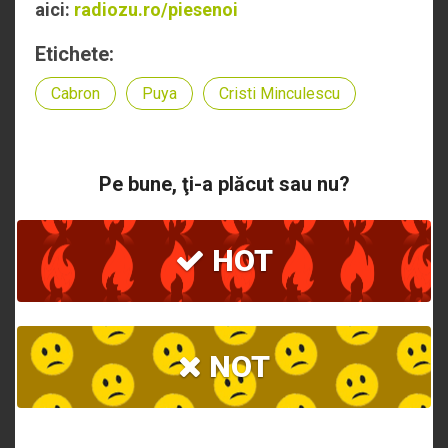
aici:
radiozu.ro/piesenoi
Etichete:
Cabron
Puya
Cristi Minculescu
Pe bune, ţi-a plăcut sau nu?
HOT
NOT