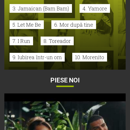
3. Jamaican (Bam Bam)
4. Yamore
5. Let Me Be
6. Mor după tine
7. I Run
8. Toreador
9. Iubirea într-un om
10. Morenito
PIESE NOI