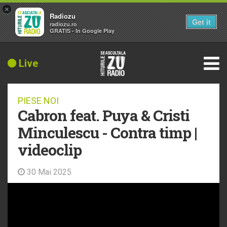
×
Radiozu
Get it
radiozu.ro
GRATIS - In Google Play
Live
PIESE NOI
Cabron feat. Puya & Cristi
Minculescu - Contra timp |
videoclip
30 Mai 2025