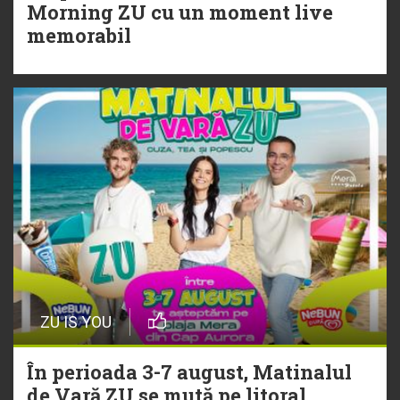
20 Iulie
Morning ZU cu un moment live
Torpedoul lui Morar: Theo Rose -
memorabil
„Ceai lângă tine”
ZU IS YOU
În perioada 3-7 august, Matinalul
de Vară ZU se mută pe litoral.