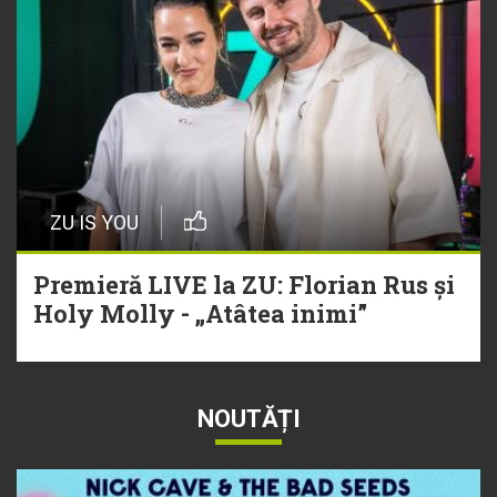
ZU IS YOU
Premieră LIVE la ZU: Florian Rus și
Holy Molly - „Atâtea inimi”
NOUTĂȚI