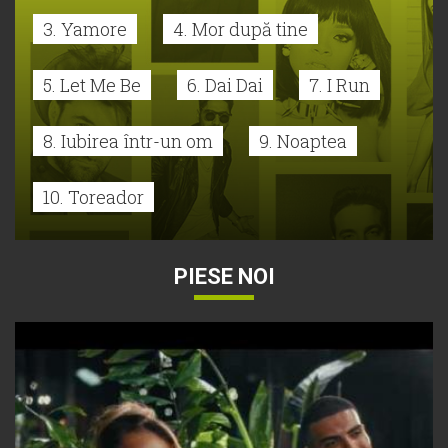
3. Yamore
4. Mor după tine
5. Let Me Be
6. Dai Dai
7. I Run
8. Iubirea într-un om
9. Noaptea
10. Toreador
PIESE NOI