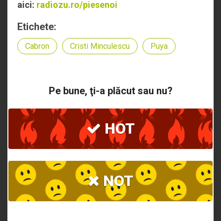
aici:
radiozu.ro/piesenoi
Etichete:
Cabron
Cristi Minculescu
Puya
Pe bune, ţi-a plăcut sau nu?
HOT
NOT