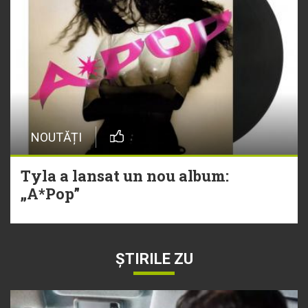
NOUTĂȚI
Tyla a lansat un nou album:
„A*Pop”
ȘTIRILE ZU