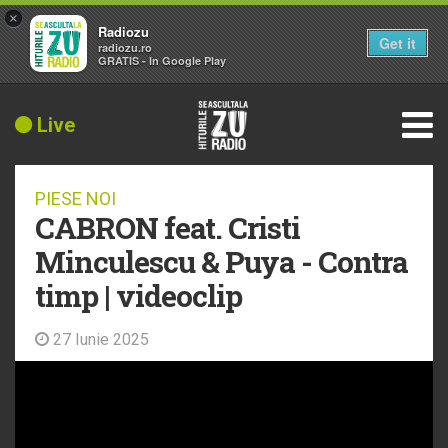
×
Radiozu
Get it
radiozu.ro
GRATIS - In Google Play
Live
PIESE NOI
CABRON feat. Cristi
Minculescu & ‪Puya - Contra
timp | videoclip
27 Iunie 2025