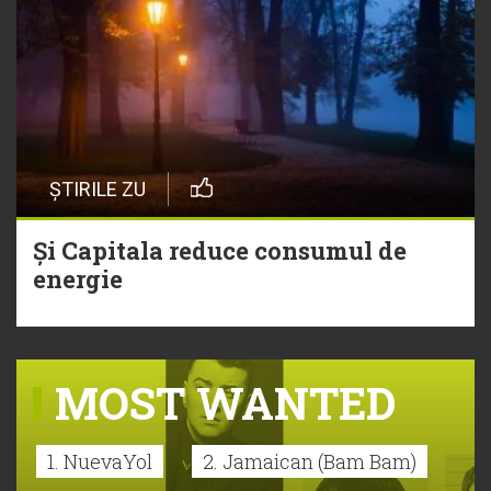
ȘTIRILE ZU
Și Capitala reduce consumul de
energie
MOST WANTED
1. NuevaYol
2. Jamaican (Bam Bam)