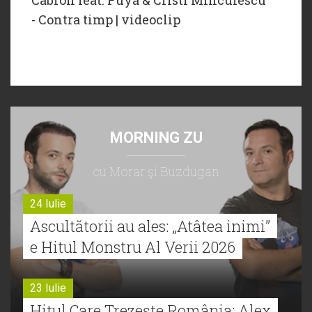
- Contra timp | videoclip
MORNING ZU
cu Morar şi Buzdugan
24 Iulie
Ascultătorii au ales: „Atâtea inimi”
e Hitul Monstru Al Verii 2026
23 Iulie
Hitul Care Trezește România: Alex