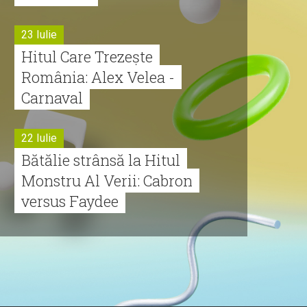
23 Iulie
Hitul Care Trezește
România: Alex Velea -
Carnaval
22 Iulie
Bătălie strânsă la Hitul
Monstru Al Verii: Cabron
versus Faydee
21 Iulie
Dă volumul mai tare!
Cabron vine cu Hitul
Monstru al Verii