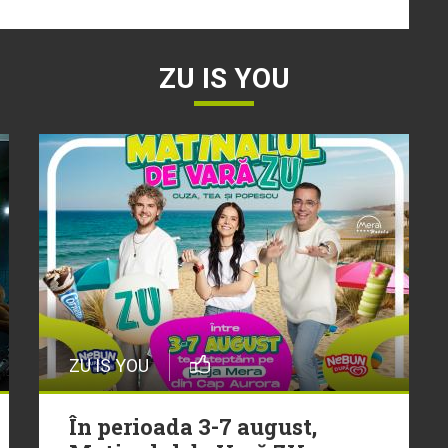
ZU IS YOU
ZU IS YOU
În perioada 3-7 august,