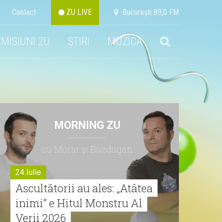
Contact
ZU LIVE
Bucureşti 89,0 FM
EMISIUNI ZU
ȘTIRI
MUZICA
MORNING ZU
cu Morar şi Buzdugan
24 Iulie
Ascultătorii au ales: „Atâtea
inimi” e Hitul Monstru Al
Verii 2026