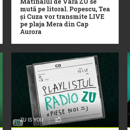
Matinalul de Vară ZU se
mută pe litoral. Popescu, Tea
și Cuza vor transmite LIVE
pe plaja Mera din Cap
Aurora
ZU IS YOU