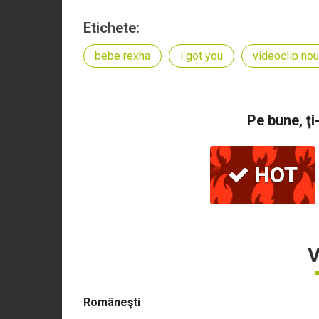
Etichete:
bebe rexha
i got you
videoclip nou
Pe bune, ţi
HOT
V
Româneşti