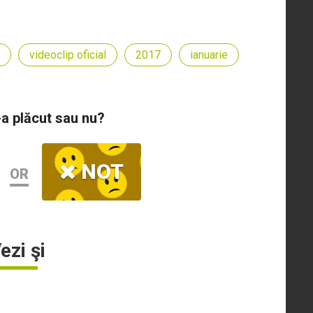
videoclip oficial
2017
ianuarie
-a plăcut sau nu?
NOT
OR
ezi şi