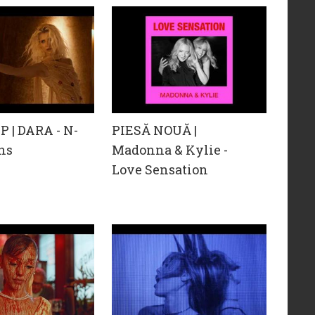
 | DARA - N-
PIESĂ NOUĂ |
ns
Madonna & Kylie -
Love Sensation