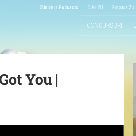
ZUnivers Podcasts
DJ-ii ZU
Reţeaua ZU
CONCURSURI
Got You |