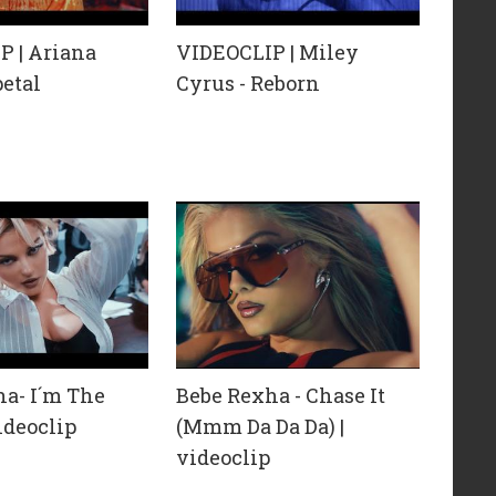
P | Ariana
VIDEOCLIP | Miley
petal
Cyrus - Reborn
a- I´m The
Bebe Rexha - Chase It
ideoclip
(Mmm Da Da Da) |
videoclip