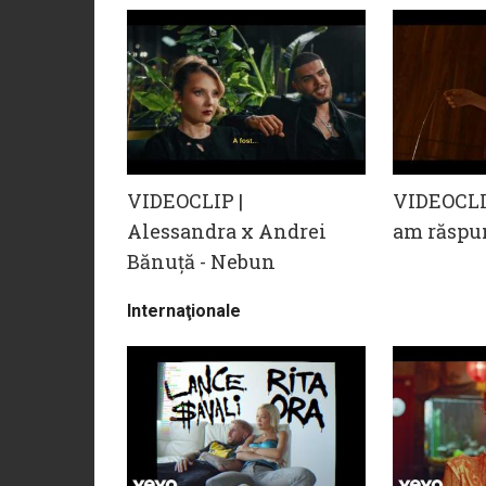
VIDEOCLIP |
VIDEOCLIP
Alessandra x Andrei
am răspu
Bănuță - Nebun
Internaţionale