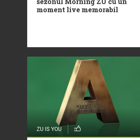
sezonul Morning ZU cu un
moment live memorabil
ZU IS YOU