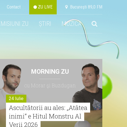
Contact
ZU LIVE
Bucureşti 89,0 FM
EMISIUNI ZU
ȘTIRI
MUZICA
MORNING ZU
cu Morar şi Buzdugan
24 Iulie
Ascultătorii au ales: „Atâtea
inimi” e Hitul Monstru Al
Verii 2026