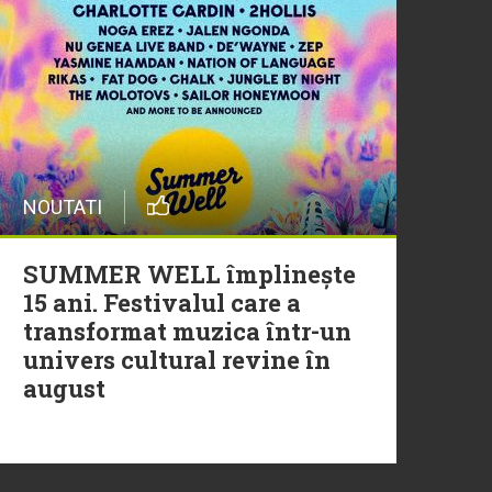
20 Iulie
Episod nou | Muzica Aia x
DJ Christian Thomson
20 Iulie
NOUTATI
Torpedoul lui Morar: Theo
Rose - „Ceai lângă tine”
SUMMER WELL împlinește
15 ani. Festivalul care a
transformat muzica într-un
univers cultural revine în
august