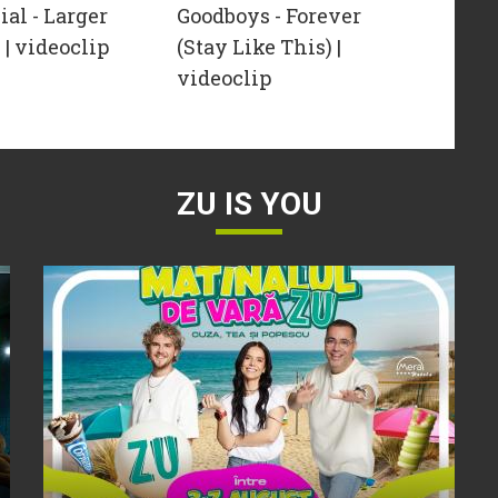
ial - Larger
Goodboys - Forever
 | videoclip
(Stay Like This) |
videoclip
ZU IS YOU