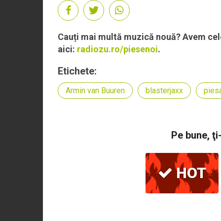
Cauți mai multă muzică nouă? Avem cele 
aici:
radiozu.ro/piesenoi
.
Etichete:
Armin van Buuren
blasterjaxx
pies
Pe bune, ţi
HOT