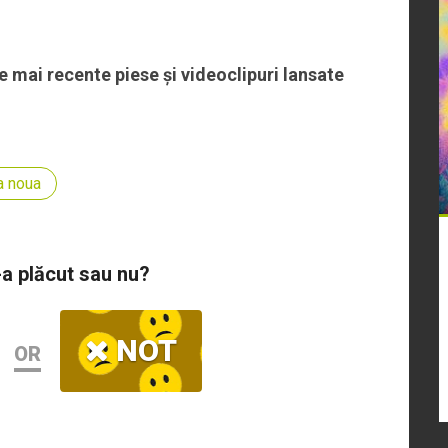
mai recente piese și videoclipuri lansate
a noua
-a plăcut sau nu?
NOT
OR