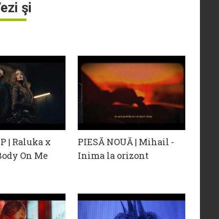
ezi şi
 | Raluka x
PIESĂ NOUĂ | Mihail -
 Body On Me
Inima la orizont