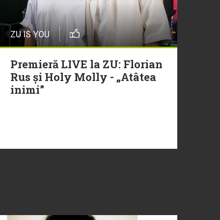
ZU IS YOU
Premieră LIVE la ZU: Florian
Rus și Holy Molly - „Atâtea
inimi”