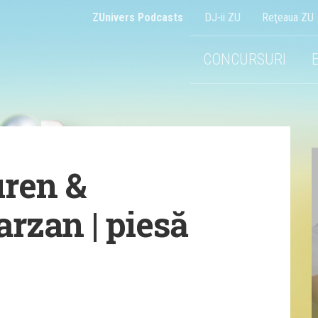
ZUnivers Podcasts
DJ-ii ZU
Reţeaua ZU
CONCURSURI
ren &
arzan | piesă