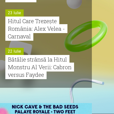
23 Iulie
Hitul Care Trezește
România: Alex Velea -
Carnaval
22 Iulie
Bătălie strânsă la Hitul
Monstru Al Verii: Cabron
versus Faydee
21 Iulie
Dă volumul mai tare!
Cabron vine cu Hitul
Monstru al Verii