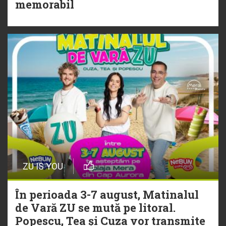
Torpedoul lui Morar: Theo Rose -
memorabil
„Ceai lângă tine”
ZU IS YOU
În perioada 3-7 august, Matinalul
de Vară ZU se mută pe litoral.
Popescu, Tea și Cuza vor transmite