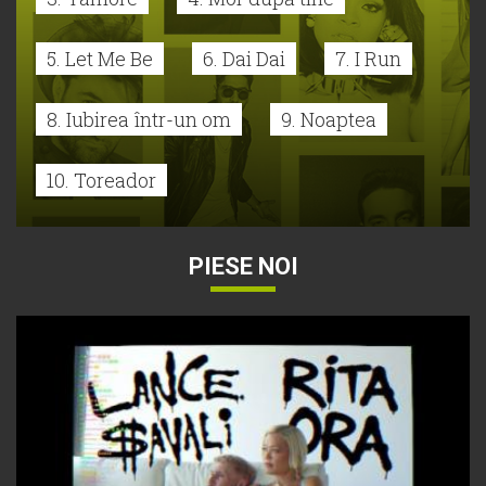
5. Let Me Be
6. Dai Dai
7. I Run
8. Iubirea într-un om
9. Noaptea
10. Toreador
PIESE NOI