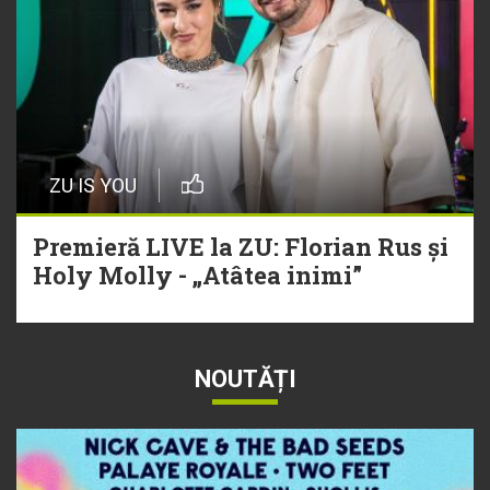
ZU IS YOU
Premieră LIVE la ZU: Florian Rus și
Holy Molly - „Atâtea inimi”
NOUTĂȚI