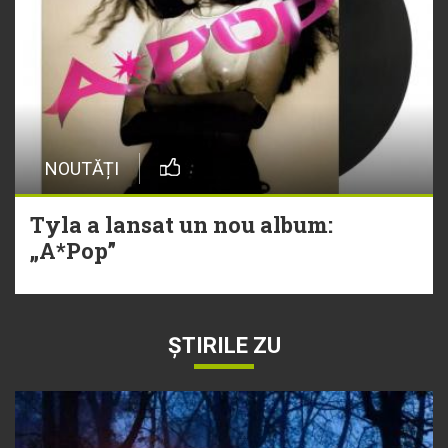
NOUTĂȚI
Tyla a lansat un nou album:
„A*Pop”
ȘTIRILE ZU