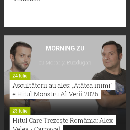
MORNING ZU
cu Morar şi Buzdugan
24 Iulie
Ascultătorii au ales: „Atâtea inimi”
e Hitul Monstru Al Verii 2026
23 Iulie
Hitul Care Trezește România: Alex
Velea - Carnaval