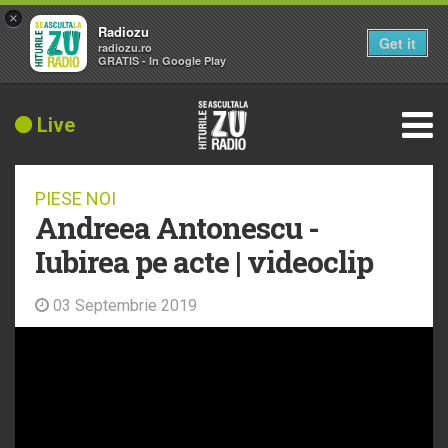
×
Radiozu
Get it
radiozu.ro
GRATIS - In Google Play
Live
PIESE NOI
Andreea Antonescu -
Iubirea pe acte | videoclip
03 Septembrie 2019