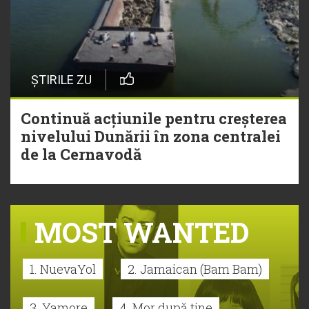
ȘTIRILE ZU
Continuă acțiunile pentru creșterea
nivelului Dunării în zona centralei
de la Cernavodă
MOST WANTED
1. NuevaYol
2. Jamaican (Bam Bam)
3. Yamore
4. Mor după tine