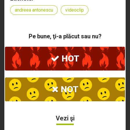
andreea antonescu
videoclip
Pe bune, ţi-a plăcut sau nu?
HOT
NOT
Vezi şi