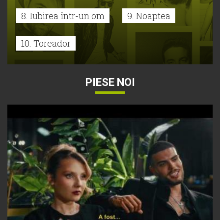
8. Iubirea într-un om
9. Noaptea
10. Toreador
PIESE NOI