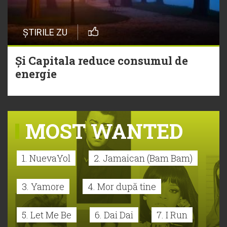
ȘTIRILE ZU
Și Capitala reduce consumul de
energie
MOST WANTED
1. NuevaYol
2. Jamaican (Bam Bam)
3. Yamore
4. Mor după tine
5. Let Me Be
6. Dai Dai
7. I Run