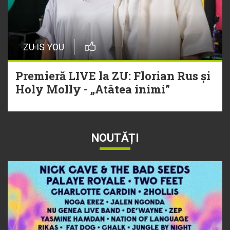
ZU IS YOU
Premieră LIVE la ZU: Florian Rus și
Holy Molly - „Atâtea inimi”
NOUTĂȚI