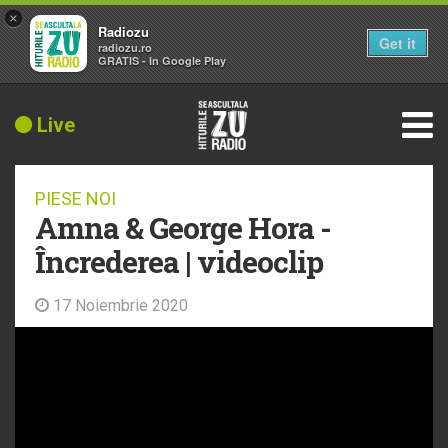
×
Radiozu
Get it
radiozu.ro
GRATIS - In Google Play
Live
PIESE NOI
Amna & George Hora -
Încrederea | videoclip
17 Noiembrie 2020