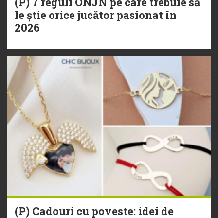
(P) 7 reguli ONJN pe care trebuie să
le știe orice jucător pasionat în
2026
(P) Cadouri cu poveste: idei de