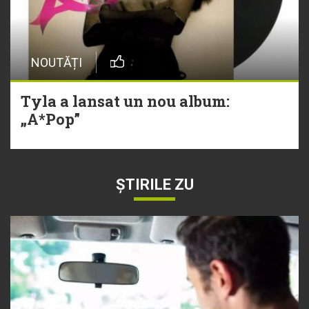
NOUTĂȚI
Tyla a lansat un nou album:
„A*Pop”
ȘTIRILE ZU