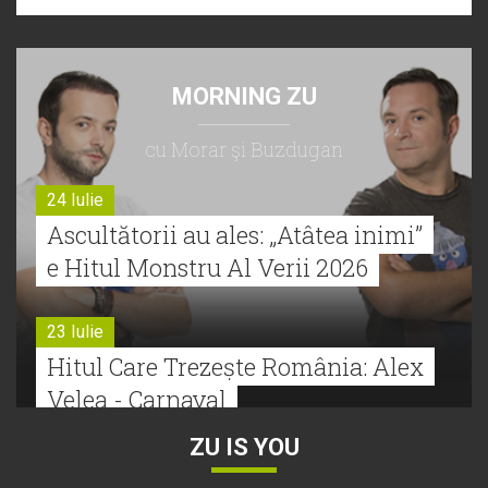
MORNING ZU
cu Morar şi Buzdugan
24 Iulie
Ascultătorii au ales: „Atâtea inimi”
e Hitul Monstru Al Verii 2026
23 Iulie
Hitul Care Trezește România: Alex
Velea - Carnaval
ZU IS YOU
22 Iulie