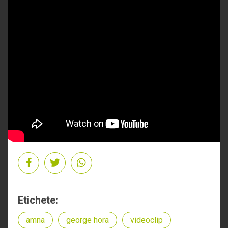
Etichete:
amna
george hora
videoclip