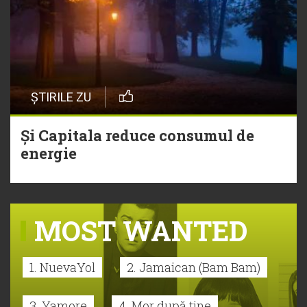
ȘTIRILE ZU
Și Capitala reduce consumul de
energie
MOST WANTED
1. NuevaYol
2. Jamaican (Bam Bam)
3. Yamore
4. Mor după tine