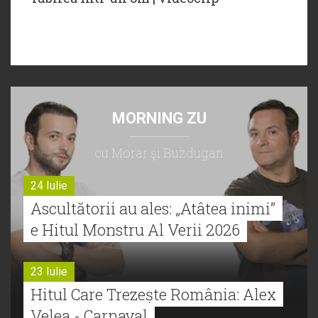
MORNING ZU
cu Morar şi Buzdugan
24 Iulie
Ascultătorii au ales: „Atâtea inimi”
e Hitul Monstru Al Verii 2026
23 Iulie
Hitul Care Trezește România: Alex
Velea - Carnaval