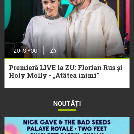
ZU IS YOU
Premieră LIVE la ZU: Florian Rus și
Holy Molly - „Atâtea inimi”
NOUTĂȚI