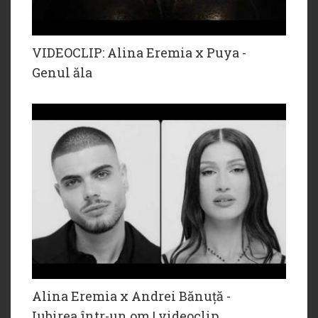
VIDEOCLIP: Alina Eremia x Puya -
Genul ăla
Alina Eremia x Andrei Bănuță -
Iubirea într-un om | videoclip