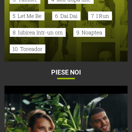
5. Let Me Be
6. Dai Dai
7. I Run
8. Iubirea într-un om
9. Noaptea
10. Toreador
PIESE NOI