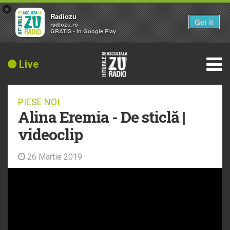
×
Radiozu
Get it
radiozu.ro
GRATIS - In Google Play
Live
PIESE NOI
Alina Eremia - De sticlă |
videoclip
26 Martie 2019