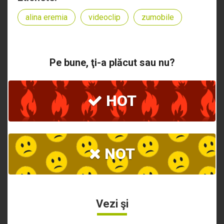
alina eremia
videoclip
zumobile
Pe bune, ţi-a plăcut sau nu?
HOT
NOT
Vezi şi