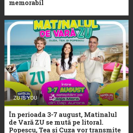
Torpedoul lui Morar: Theo Rose -
memorabil
„Ceai lângă tine”
ZU IS YOU
În perioada 3-7 august, Matinalul
de Vară ZU se mută pe litoral.
Popescu, Tea și Cuza vor transmite