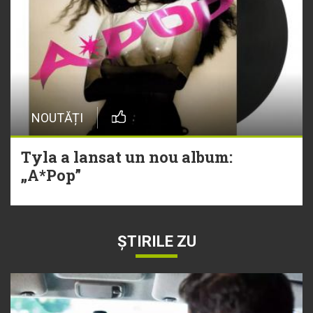
NOUTĂȚI
Tyla a lansat un nou album:
„A*Pop”
ȘTIRILE ZU