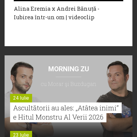
Alina Eremia x Andrei Bănuță -
Iubirea într-un om | videoclip
MORNING ZU
cu Morar şi Buzdugan
24 Iulie
Ascultătorii au ales: „Atâtea inimi”
e Hitul Monstru Al Verii 2026
23 Iulie