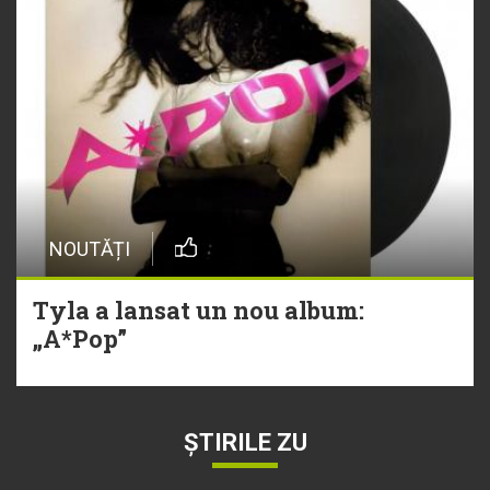
NOUTĂȚI
Tyla a lansat un nou album:
„A*Pop”
ȘTIRILE ZU