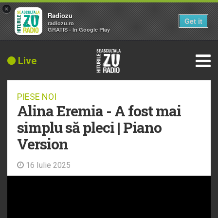
×
Radiozu
Get it
radiozu.ro
GRATIS - In Google Play
Live
PIESE NOI
Alina Eremia - A fost mai
simplu să pleci | Piano
Version
16 Iulie 2025