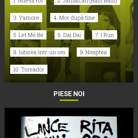
1. NuevaYol
2. Jamaican (Bam Bam)
3. Yamore
4. Mor după tine
5. Let Me Be
6. Dai Dai
7. I Run
8. Iubirea într-un om
9. Noaptea
10. Toreador
PIESE NOI