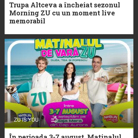
Trupa Altceva a încheiat sezonul
20 Iulie
Morning ZU cu un moment live
Torpedoul lui Morar: Theo Rose -
memorabil
„Ceai lângă tine”
ZU IS YOU
În perioada 3-7 august, Matinalul