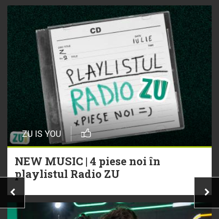
ZU IS YOU
NEW MUSIC | 4 piese noi în
playlistul Radio ZU