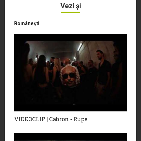
Vezi şi
Româneşti
VIDEOCLIP | Cabron - Rupe