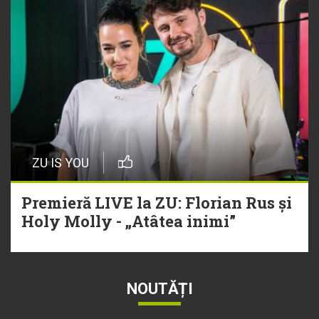
ZU IS YOU
Premieră LIVE la ZU: Florian Rus și
Holy Molly - „Atâtea inimi”
NOUTĂȚI