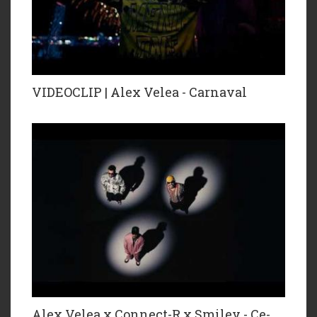
VIDEOCLIP | Alex Velea - Carnaval
Alex Velea x Connect-R x Smiley - Ce-