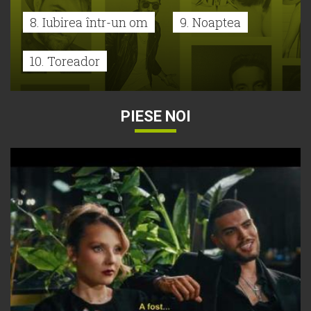
8. Iubirea într-un om
9. Noaptea
10. Toreador
PIESE NOI