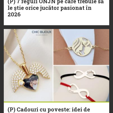
(P) 7 reguli ONJN pe care trebuie să
le știe orice jucător pasionat în
2026
(P) Cadouri cu poveste: idei de