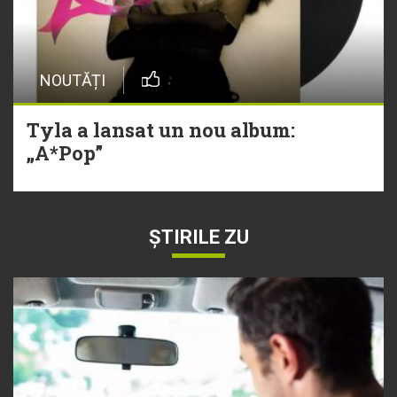
NOUTĂȚI
Tyla a lansat un nou album:
„A*Pop”
ȘTIRILE ZU