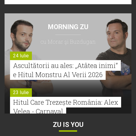
MORNING ZU
cu Morar şi Buzdugan
24 Iulie
Ascultătorii au ales: „Atâtea inimi”
e Hitul Monstru Al Verii 2026
23 Iulie
Hitul Care Trezește România: Alex
Velea - Carnaval
ZU IS YOU
22 Iulie