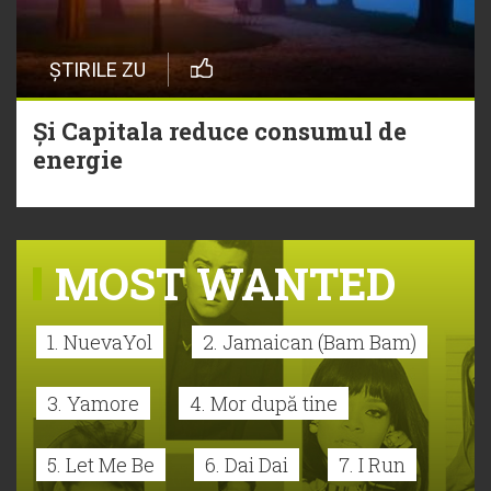
ȘTIRILE ZU
Și Capitala reduce consumul de
energie
MOST WANTED
1. NuevaYol
2. Jamaican (Bam Bam)
3. Yamore
4. Mor după tine
5. Let Me Be
6. Dai Dai
7. I Run