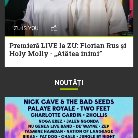
ZU IS YOU
Premieră LIVE la ZU: Florian Rus și
Holy Molly - „Atâtea inimi”
NOUTĂȚI