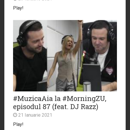
Play!
#MuzicaAia la #MorningZU,
episodul 87 (feat. DJ Razz)
21 Ianuarie 2021
Play!