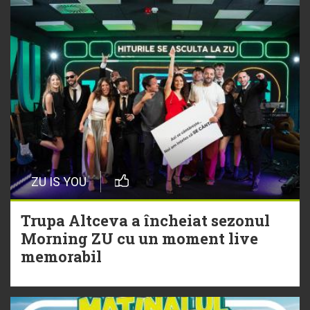
Tyla a lansat un nou album:
„A*Pop”
30 Iulie
Alexia lansează videoclipul oficial
pentru „Nu mai am nume”
29 Iulie
ZU IS YOU
Trupa Altceva a încheiat sezonul
Morning ZU cu un moment live
Trupa Altceva a încheiat sezonul
memorabil
Morning ZU cu un moment live
memorabil
29 Iulie
NEW MUSIC | 5 piese noi în