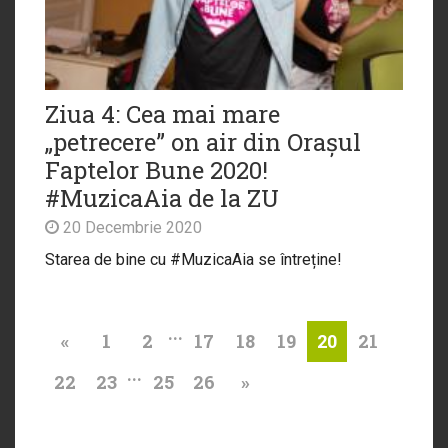
Ziua 4: Cea mai mare
„petrecere” on air din Orașul
Faptelor Bune 2020!
#MuzicaAia de la ZU
20 Decembrie 2020
Starea de bine cu #MuzicaAia se întreține!
...
«
1
2
17
18
19
21
20
...
22
23
25
26
»