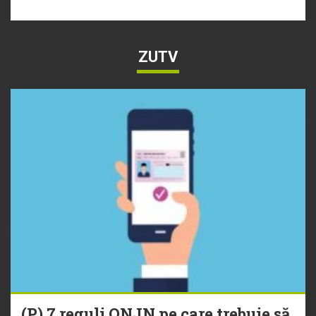
ZUTV
(P) 7 reguli ONJN pe care trebuie să