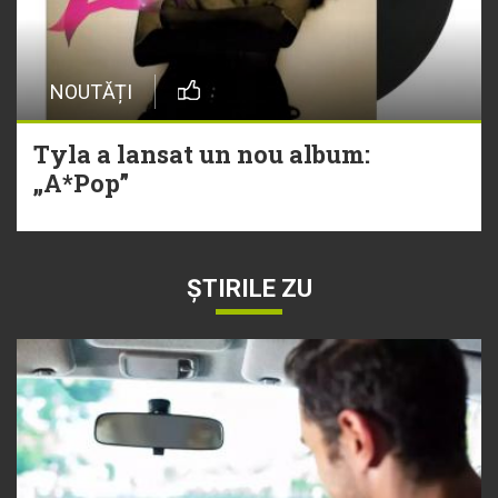
NOUTĂȚI
Tyla a lansat un nou album:
„A*Pop”
ȘTIRILE ZU