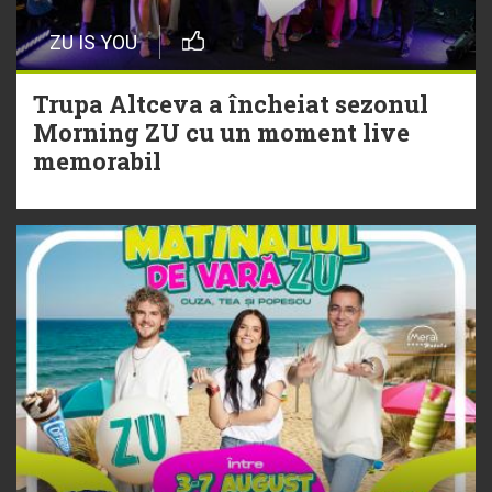
29 Iulie
ZU IS YOU
Trupa Altceva a încheiat sezonul
Morning ZU cu un moment live
Trupa Altceva a încheiat sezonul
memorabil
Morning ZU cu un moment live
memorabil
29 Iulie
NEW MUSIC | 5 piese noi în
playlistul Radio ZU