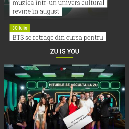
muzica într-un univers cultural
revine în august
30 Iulie
BTS se retrage din cursa pentru
Premiile Grammy 2027
ZU IS YOU
30 Iulie
Tyla a lansat un nou album:
„A*Pop”
30 Iulie
Alexia lansează videoclipul oficial
pentru „Nu mai am nume”