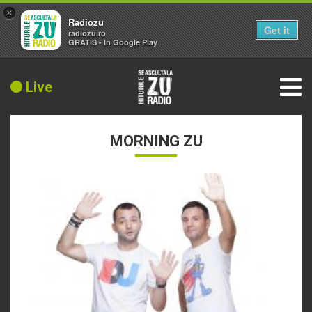
×
Radiozu
Get it
radiozu.ro
GRATIS - In Google Play
Live
MORNING ZU