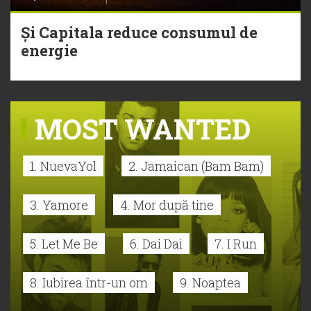
Și Capitala reduce consumul de
energie
MOST WANTED
1. NuevaYol
2. Jamaican (Bam Bam)
3. Yamore
4. Mor după tine
5. Let Me Be
6. Dai Dai
7. I Run
8. Iubirea într-un om
9. Noaptea