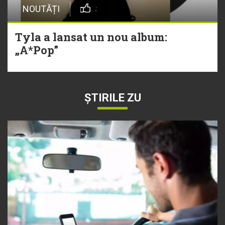
NOUTĂȚI
Tyla a lansat un nou album:
„A*Pop”
ȘTIRILE ZU