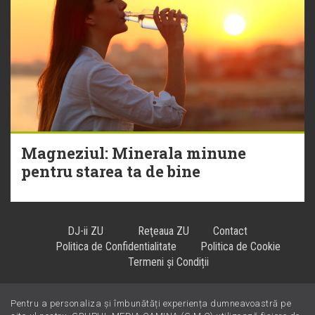
Magneziul: Minerala minune
pentru starea ta de bine
DJ-ii ZU
Reţeaua ZU
Contact
Politica de Confidentialitate
Politica de Cookie
Termeni și Condiții
Pentru a personaliza și îmbunătăți experiența dumneavoastră pe
Hiturile se ascultă la
!