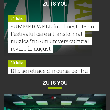
ZU IS YOU
31 Iulie
SUMMER WELL împlinește 15 ani.
Festivalul care a transformat
muzica într-un univers cultural
revine în august
30 Iulie
BTS se retrage din cursa pentru
Premiile Grammy 2027
ZU IS YOU
30 Iulie
Tyla a lansat un nou album:
„A*Pop”