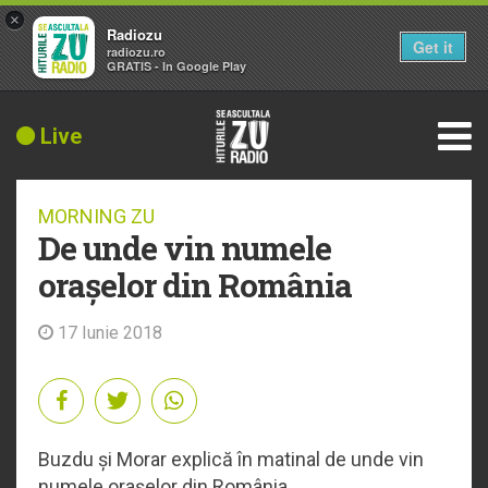
×
Radiozu
Get it
radiozu.ro
GRATIS - In Google Play
Live
MORNING ZU
De unde vin numele
orașelor din România
17 Iunie 2018
Buzdu și Morar explică în matinal de unde vin
numele orașelor din România.