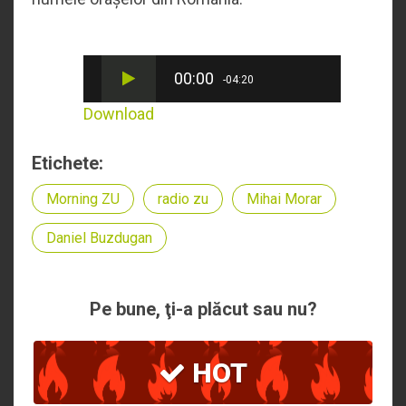
00:00
-04:20
Download
Etichete:
Morning ZU
radio zu
Mihai Morar
Daniel Buzdugan
Pe bune, ţi-a plăcut sau nu?
HOT