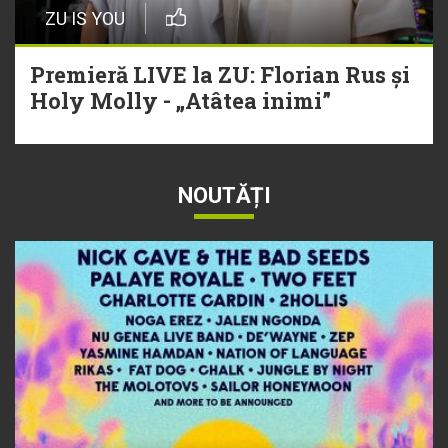
ZU IS YOU
Premieră LIVE la ZU: Florian Rus și
Holy Molly - „Atâtea inimi”
NOUTĂȚI