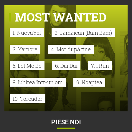
MOST WANTED
1. NuevaYol
2. Jamaican (Bam Bam)
3. Yamore
4. Mor după tine
5. Let Me Be
6. Dai Dai
7. I Run
8. Iubirea într-un om
9. Noaptea
10. Toreador
PIESE NOI