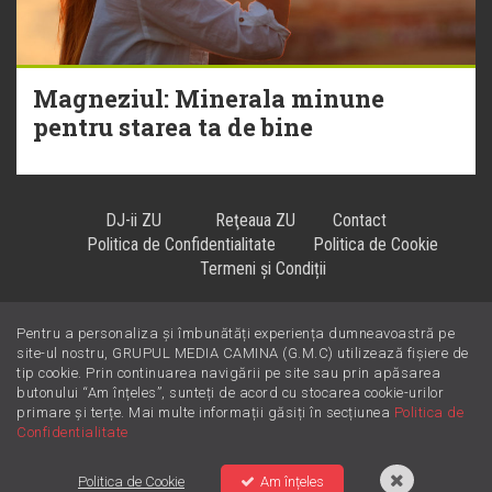
Magneziul: Minerala minune
pentru starea ta de bine
DJ-ii ZU
Reţeaua ZU
Contact
Politica de Confidentialitate
Politica de Cookie
Termeni și Condiții
Pentru a personaliza și îmbunătăți experiența dumneavoastră pe
Hiturile se ascultă la
!
site-ul nostru, GRUPUL MEDIA CAMINA (G.M.C) utilizează fișiere de
tip cookie. Prin continuarea navigării pe site sau prin apăsarea
butonului “Am înțeles”, sunteți de acord cu stocarea cookie-urilor
primare și terțe. Mai multe informații găsiți în secțiunea
Politica de
Confidentialitate
Politica de Cookie
Am înțeles