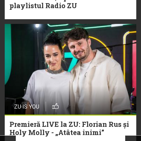
playlistul Radio ZU
ZU IS YOU
Premieră LIVE la ZU: Florian Rus și
Holy Molly - „Atâtea inimi”