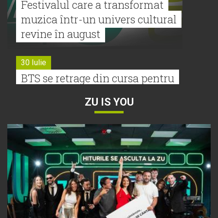
Festivalul care a transformat
muzica într-un univers cultural
revine în august
30 Iulie
BTS se retrage din cursa pentru
Premiile Grammy 2027
ZU IS YOU
30 Iulie
Tyla a lansat un nou album:
„A*Pop”
30 Iulie
Alexia lansează videoclipul oficial
pentru „Nu mai am nume”