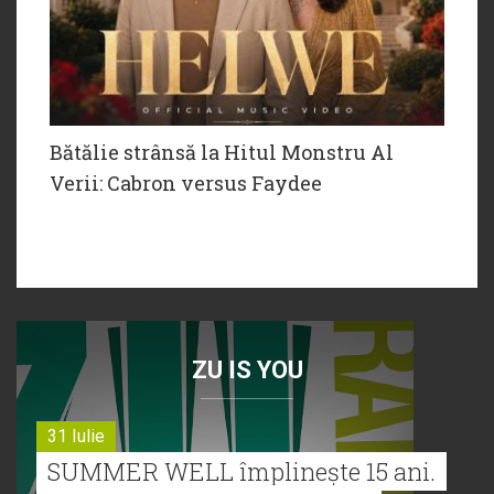
Bătălie strânsă la Hitul Monstru Al
Verii: Cabron versus Faydee
ZU IS YOU
31 Iulie
SUMMER WELL împlinește 15 ani.