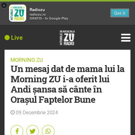
×
Radiozu
Get it
radiozu.ro
GRATIS - In Google Play
Live
MORNING ZU
Un mesaj dat de mama lui la
Morning ZU i-a oferit lui
Andi șansa să cânte în
Orașul Faptelor Bune
09 Decembrie 2024