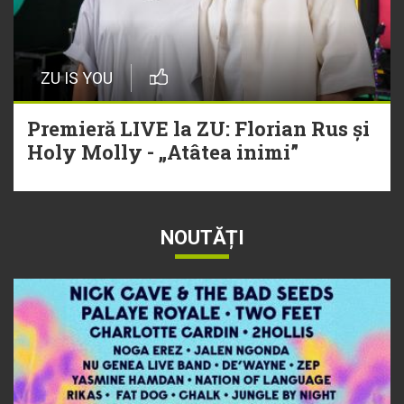
ZU IS YOU
Premieră LIVE la ZU: Florian Rus și
Holy Molly - „Atâtea inimi”
NOUTĂȚI