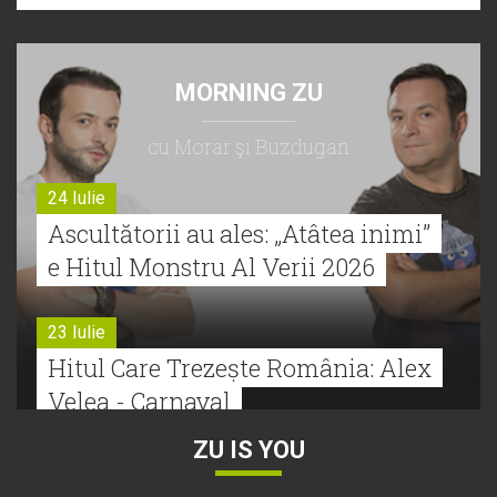
MORNING ZU
cu Morar şi Buzdugan
24 Iulie
Ascultătorii au ales: „Atâtea inimi”
e Hitul Monstru Al Verii 2026
23 Iulie
Hitul Care Trezește România: Alex
Velea - Carnaval
ZU IS YOU
22 Iulie