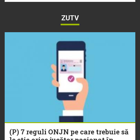
ZUTV
(P) 7 reguli ONJN pe care trebuie să
le știe orice jucător pasionat în