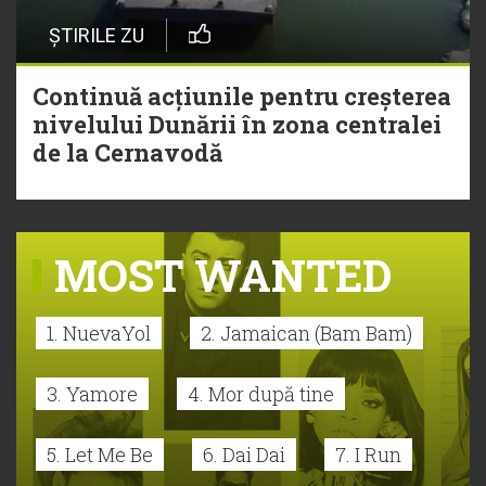
ȘTIRILE ZU
Continuă acțiunile pentru creșterea
nivelului Dunării în zona centralei
de la Cernavodă
MOST WANTED
1. NuevaYol
2. Jamaican (Bam Bam)
3. Yamore
4. Mor după tine
5. Let Me Be
6. Dai Dai
7. I Run