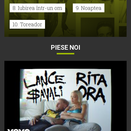
8. Iubirea într-un om
9. Noaptea
10. Toreador
PIESE NOI