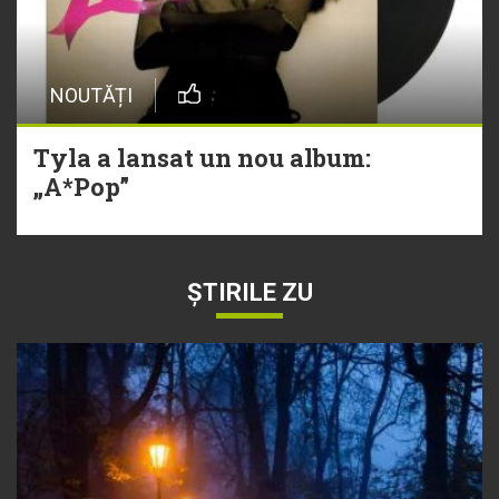
NOUTĂȚI
Tyla a lansat un nou album:
„A*Pop”
ȘTIRILE ZU