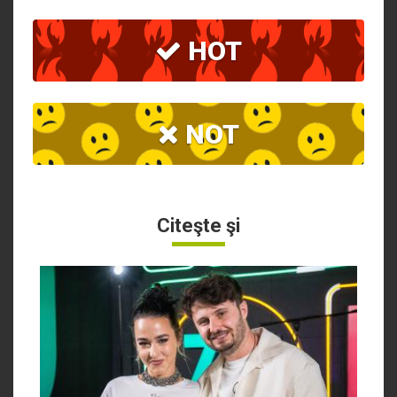
HOT
NOT
Citeşte şi