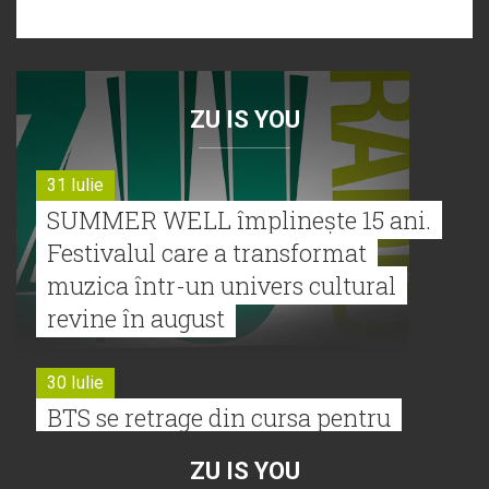
ZU IS YOU
31 Iulie
SUMMER WELL împlinește 15 ani.
Festivalul care a transformat
muzica într-un univers cultural
revine în august
30 Iulie
BTS se retrage din cursa pentru
Premiile Grammy 2027
ZU IS YOU