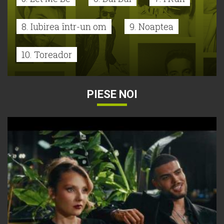
8. Iubirea într-un om
9. Noaptea
10. Toreador
PIESE NOI