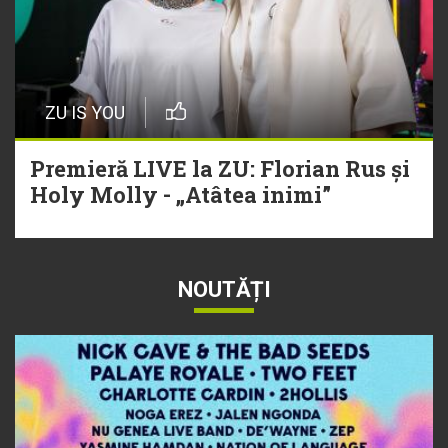
ZU IS YOU
Premieră LIVE la ZU: Florian Rus și
Holy Molly - „Atâtea inimi”
NOUTĂȚI