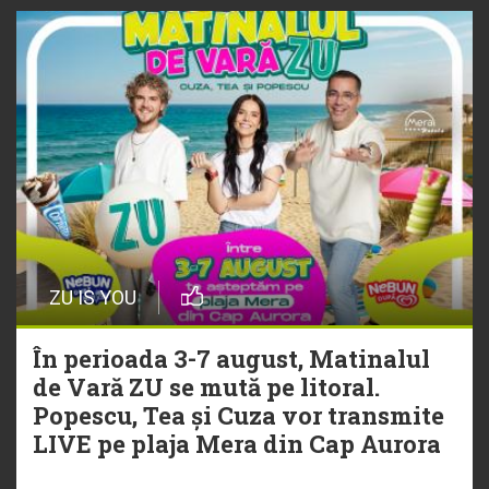
NEW MUSIC | 5 piese noi în
playlistul Radio ZU
ZU IS YOU
În perioada 3-7 august, Matinalul
de Vară ZU se mută pe litoral.
Popescu, Tea și Cuza vor transmite
LIVE pe plaja Mera din Cap Aurora