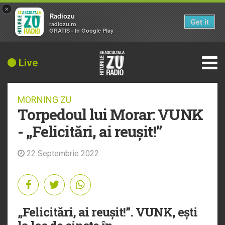
×
Radiozu
Get it
radiozu.ro
GRATIS - In Google Play
Live
MORNING ZU
Torpedoul lui Morar: VUNK
- „Felicitări, ai reușit!”
22 Septembrie 2022
„Felicitări, ai reușit!”. VUNK, ești