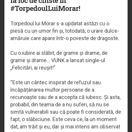
la loc de cinste în
#TorpedoulLuiMorar!
Torpedoul lui Morar s-a updatat astăzi cu o
piesă cu un umor fin și, totodată, o urare dulce-
amăruie care apare într-o poveste de dragoste.
Cu o iubire ai slăbit, de grame și drame, de
grame și drame... VUNK a lansat single-ul
„Felicitări, ai reușit!”
“Este un cântec inspirat de refuzul sau
încăpățânarea multor persoane de a
recunoaște sau de a accepta că iubesc. Și asta,
probabil, din teama de a nu suferi, să nu se
simtă vulnerabili sau că poate fi considerată, de
fapt, o slăbiciune. Este ceva ce, la un moment
dat, am trăit și eu, dar și mai intens am observat