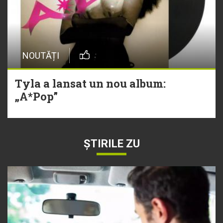
NOUTĂȚI
Tyla a lansat un nou album:
„A*Pop”
ȘTIRILE ZU