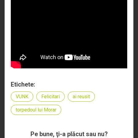
Etichete:
VUNK
Felicitari
ai reusit
torpedoul lui Morar
Pe bune, ţi-a plăcut sau nu?