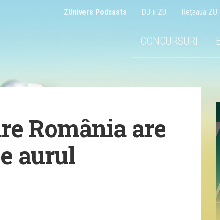
ZUnivers Podcasts
DJ-ii ZU
Reţeaua ZU
CONCURSURI
care România are
e aurul