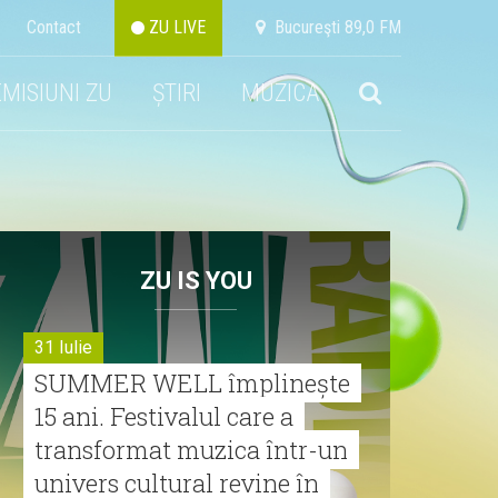
Contact
ZU LIVE
Bucureşti 89,0 FM
EMISIUNI ZU
ȘTIRI
MUZICA
ZU IS YOU
31 Iulie
SUMMER WELL împlinește
15 ani. Festivalul care a
transformat muzica într-un
univers cultural revine în