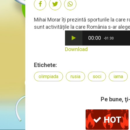
Mihai Morar îți prezintă sporturile la care 
sunt activitățile la care România s-ar aleg
00:00
-01:30
Download
Etichete:
olimpiada
rusia
soci
iarna
Pe bune, ţi
HOT