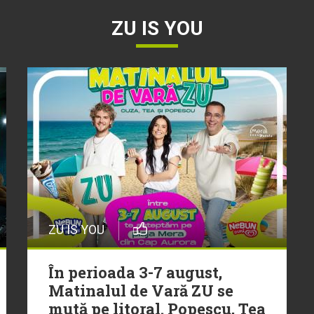
ZU IS YOU
ZU IS YOU
În perioada 3-7 august,
Matinalul de Vară ZU se
mută pe litoral. Popescu, Tea