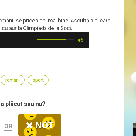
românii se pricep cel mai bine. Ascultă aici care
e cu aur la Olimpiada de la Soci.
romani
sport
-a plăcut sau nu?
NOT
OR