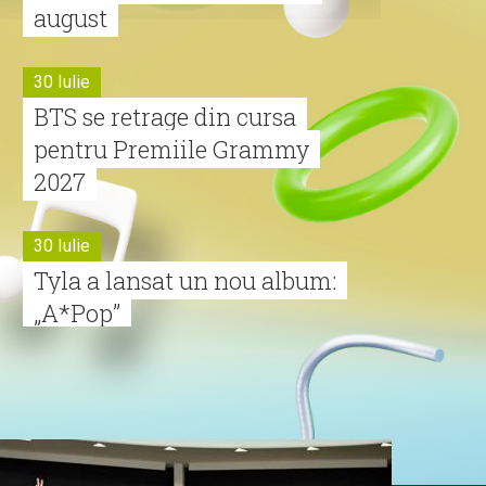
august
30 Iulie
BTS se retrage din cursa
pentru Premiile Grammy
2027
30 Iulie
Tyla a lansat un nou album:
„A*Pop”
30 Iulie
Alexia lansează videoclipul
oficial pentru „Nu mai am
nume”