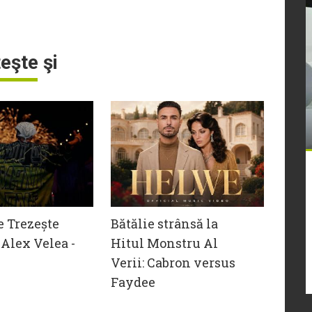
teşte şi
e Trezește
Bătălie strânsă la
Alex Velea -
Hitul Monstru Al
Verii: Cabron versus
Faydee