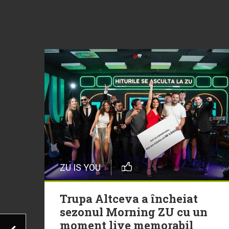
ZU IS YOU
Trupa Altceva a încheiat
sezonul Morning ZU cu un
moment live memorabil