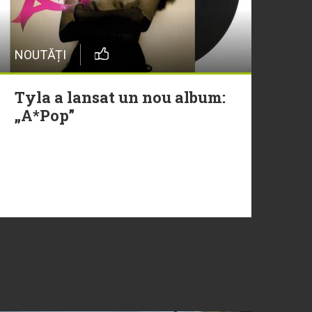
NOUTĂȚI
Tyla a lansat un nou album:
„A*Pop”