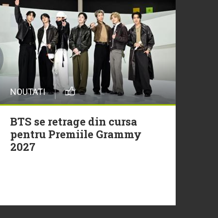
29 Iulie
Trupa Altceva a încheiat
sezonul Morning ZU cu un
moment live memorabil
NOUTATI
29 Iulie
NEW MUSIC | 5 piese noi în
BTS se retrage din cursa
playlistul Radio ZU
pentru Premiile Grammy
2027