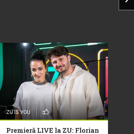
ZU IS YOU
Premieră LIVE la ZU: Florian