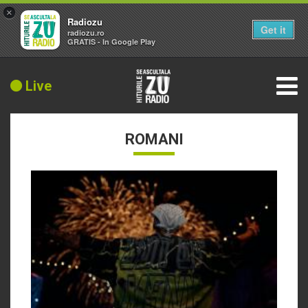
×
Radiozu
Get it
radiozu.ro
GRATIS - In Google Play
Live
ROMANI