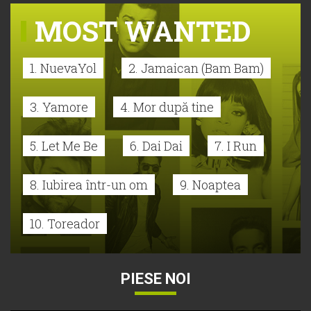
MOST WANTED
1. NuevaYol
2. Jamaican (Bam Bam)
3. Yamore
4. Mor după tine
5. Let Me Be
6. Dai Dai
7. I Run
8. Iubirea într-un om
9. Noaptea
10. Toreador
PIESE NOI