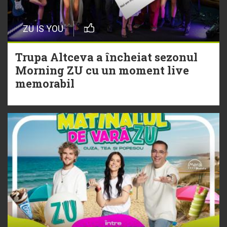
20 Iulie
Episod nou | Muzica Aia x DJ
ZU IS YOU
Christian Thomson
Trupa Altceva a încheiat sezonul
20 Iulie
Morning ZU cu un moment live
Torpedoul lui Morar: Theo Rose -
memorabil
„Ceai lângă tine”