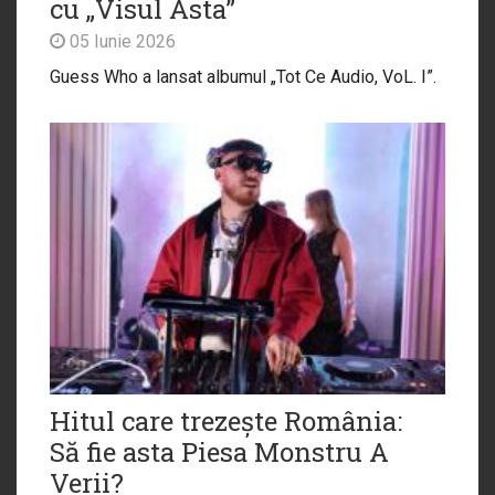
cu „Visul Ăsta”
05 Iunie 2026
Guess Who a lansat albumul „Tot Ce Audio, VoL. I”.
Hitul care trezește România:
Să fie asta Piesa Monstru A
Verii?