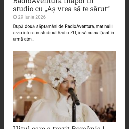
RadioAventura înapoi în
studio cu „Aș vrea să te sărut”
29 Iunie 2026
După două săptămâni de RadioAventura, matinalii
s-au întors în studioul Radio ZU, însă nu au lăsat în
urmă atm...
Hitul care a trezit România |