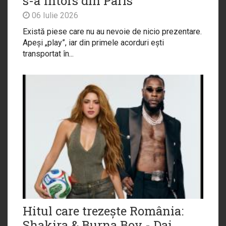
s-a întors din Paris
06 Iulie 2026
Există piese care nu au nevoie de nicio prezentare.
Apeși „play”, iar din primele acorduri ești
transportat în...
Hitul care trezește România:
Shakira & Burna Boy - Dai