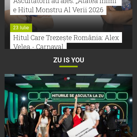
Ascultătorii au ales: „Atâtea inimi”
e Hitul Monstru Al Verii 2026
23 Iulie
Hitul Care Trezește România: Alex
Velea - Carnaval
ZU IS YOU
22 Iulie
Bătălie strânsă la Hitul Monstru Al
Verii: Cabron versus Faydee
21 Iulie
Dă volumul mai tare! Cabron vine
cu Hitul Monstru al Verii