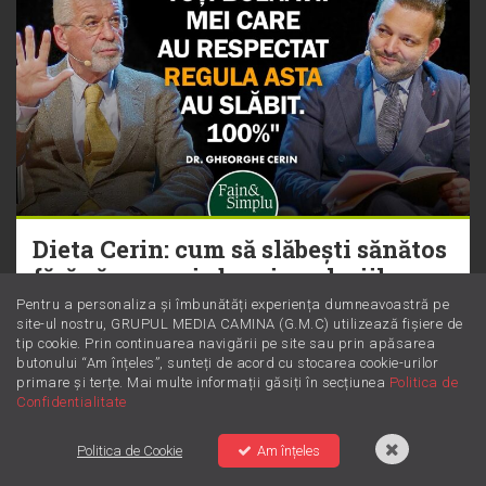
Dieta Cerin: cum să slăbești sănătos
fără să numeri obsesiv caloriile
Pentru a personaliza și îmbunătăți experiența dumneavoastră pe
site-ul nostru, GRUPUL MEDIA CAMINA (G.M.C) utilizează fișiere de
tip cookie. Prin continuarea navigării pe site sau prin apăsarea
butonului “Am înțeles”, sunteți de acord cu stocarea cookie-urilor
primare și terțe. Mai multe informații găsiți în secțiunea
Politica de
Confidentialitate
Politica de Cookie
Am înțeles