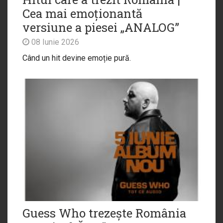
Cea mai emoționantă
versiune a piesei „ANALOG”
08 Iunie 2026
Când un hit devine emoție pură.
Guess Who trezește România