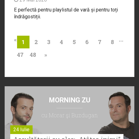
E perfectă pentru playlistul de vară și pentru toți
îndrăgostiții.
«
...
2
3
4
5
6
7
8
1
47
48
»
MORNING ZU
cu Morar şi Buzdugan
24 Iulie