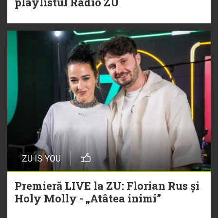
playlistul Radio ZU
ZU IS YOU
Premieră LIVE la ZU: Florian Rus și
Holy Molly - „Atâtea inimi”