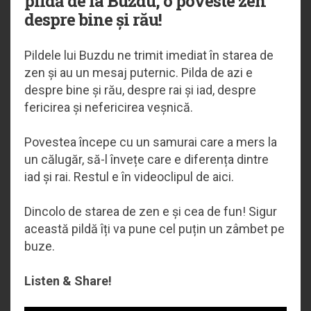
pildă de la Buzdu, o poveste zen
despre bine și rău!
Pildele lui Buzdu ne trimit imediat în starea de
zen și au un mesaj puternic. Pilda de azi e
despre bine și rău, despre rai și iad, despre
fericirea și nefericirea veșnică.
Povestea începe cu un samurai care a mers la
un călugăr, să-l învețe care e diferența dintre
iad și rai. Restul e în videoclipul de aici.
Dincolo de starea de zen e și cea de fun! Sigur
această pildă îți va pune cel puțin un zâmbet pe
buze.
Listen & Share!