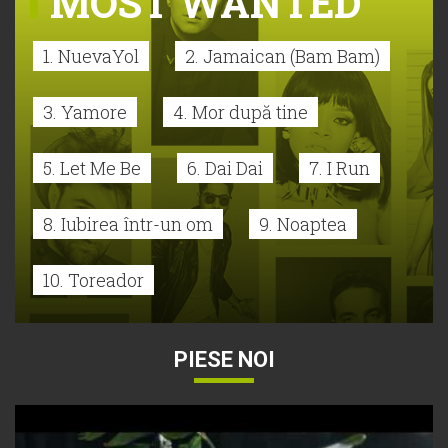
MOST WANTED
1. NuevaYol
2. Jamaican (Bam Bam)
3. Yamore
4. Mor după tine
5. Let Me Be
6. Dai Dai
7. I Run
8. Iubirea într-un om
9. Noaptea
10. Toreador
PIESE NOI