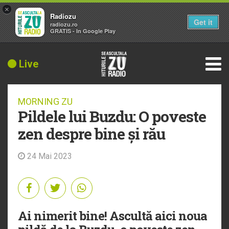
×
Radiozu
Get it
radiozu.ro
GRATIS - In Google Play
Live
MORNING ZU
Pildele lui Buzdu: O poveste
zen despre bine și rău
24 Mai 2023
Ai nimerit bine! Ascultă aici noua