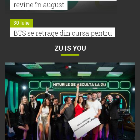
revine în august
30 Iulie
BTS se retrage din cursa pentru
Premiile Grammy 2027
ZU IS YOU
30 Iulie
Tyla a lansat un nou album:
„A*Pop”
30 Iulie
Alexia lansează videoclipul oficial
pentru „Nu mai am nume”
29 Iulie