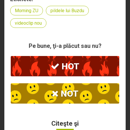
Morning ZU
pildele lui Buzdu
videoclip nou
Pe bune, ţi-a plăcut sau nu?
HOT
NOT
Citeşte şi