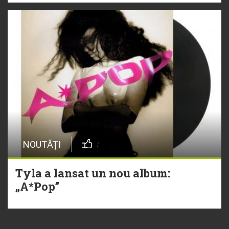
NOUTĂȚI
Tyla a lansat un nou album:
„A*Pop”