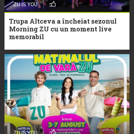
ZU IS YOU
Trupa Altceva a încheiat sezonul
Morning ZU cu un moment live
Trupa Altceva a încheiat sezonul
memorabil
Morning ZU cu un moment live
memorabil
29 Iulie
NEW MUSIC | 5 piese noi în
playlistul Radio ZU
ZU IS YOU