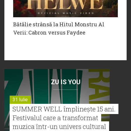
Bătălie strânsă la Hitul Monstru Al
Verii: Cabron versus Faydee
ZU IS YOU
31 Iulie
SUMMER WELL împlinește 15 ani.
Festivalul care a transformat
muzica într-un univers cultural