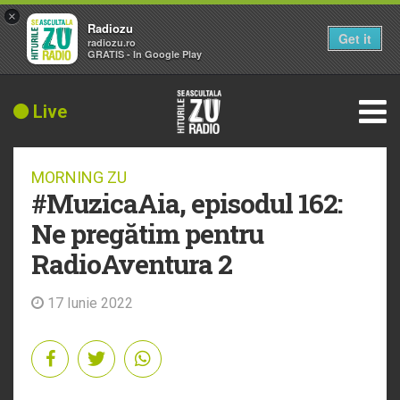
×
Radiozu
Get it
radiozu.ro
GRATIS - In Google Play
Live
MORNING ZU
#MuzicaAia, episodul 162:
Ne pregătim pentru
RadioAventura 2
17 Iunie 2022