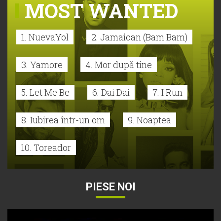
MOST WANTED
1. NuevaYol
2. Jamaican (Bam Bam)
3. Yamore
4. Mor după tine
5. Let Me Be
6. Dai Dai
7. I Run
8. Iubirea într-un om
9. Noaptea
10. Toreador
PIESE NOI