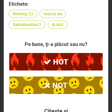
Etichete:
Morning ZU
muzica aia
RadioAventura 2
dj razz
Pe bune, ţi-a plăcut sau nu?
HOT
NOT
Citeşte şi