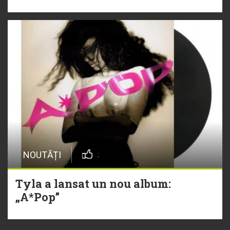
NOUTĂȚI
Tyla a lansat un nou album:
„A*Pop”