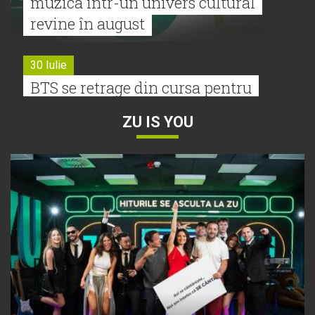
muzica într-un univers cultural
revine în august
30 Iulie
BTS se retrage din cursa pentru
Premiile Grammy 2027
ZU IS YOU
30 Iulie
Tyla a lansat un nou album:
„A*Pop”
30 Iulie
Alexia lansează videoclipul oficial
pentru „Nu mai am nume”