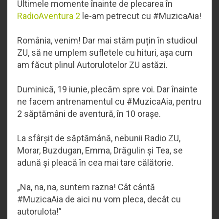
Ultimele momente înainte de plecarea în
RadioAventura 2
le-am petrecut cu #MuzicaAia!
România, venim! Dar mai stăm puțin în studioul
ZU, să ne umplem sufletele cu hituri, așa cum
am făcut plinul Autorulotelor ZU astăzi.
Duminică, 19 iunie, plecăm spre voi. Dar înainte
ne facem antrenamentul cu #MuzicaAia, pentru
2 săptămâni de aventură, în 10 orașe.
La sfârșit de săptămână, nebunii Radio ZU,
Morar, Buzdugan, Emma, Drăgulin și Tea, se
adună și pleacă în cea mai tare călătorie.
„Na, na, na, suntem razna! Cât cântă
#MuzicaAia de aici nu vom pleca, decât cu
autorulota!”