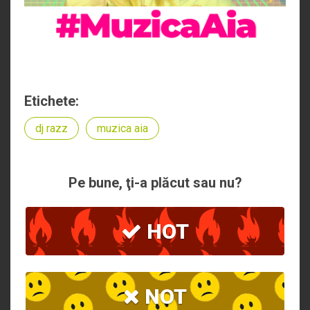
Etichete:
dj razz
muzica aia
Pe bune, ţi-a plăcut sau nu?
HOT
NOT