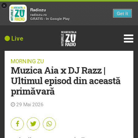
×
Radiozu
Get it
radiozu.ro
GRATIS - In Google Play
Live
MORNING ZU
Muzica Aia x DJ Razz |
Ultimul episod din această
primăvară
29 Mai 2026