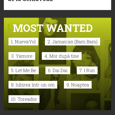
MOST WANTED
1. NuevaYol
2. Jamaican (Bam Bam)
3. Yamore
4. Mor după tine
5. Let Me Be
6. Dai Dai
7. I Run
8. Iubirea într-un om
9. Noaptea
10. Toreador