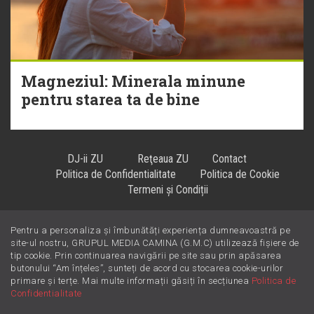
Magneziul: Minerala minune
pentru starea ta de bine
DJ-ii ZU
Reţeaua ZU
Contact
Politica de Confidentialitate
Politica de Cookie
Termeni și Condiții
Pentru a personaliza și îmbunătăți experiența dumneavoastră pe
Hiturile se ascultă la
!
site-ul nostru, GRUPUL MEDIA CAMINA (G.M.C) utilizează fișiere de
tip cookie. Prin continuarea navigării pe site sau prin apăsarea
butonului “Am înțeles”, sunteți de acord cu stocarea cookie-urilor
primare și terțe. Mai multe informații găsiți în secțiunea
Politica de
Confidentialitate