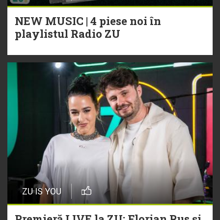
NEW MUSIC | 4 piese noi în
playlistul Radio ZU
ZU IS YOU
Premieră LIVE la ZU: Florian Rus și