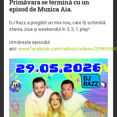
Primăvara se termină cu un
episod de Muzica Aia.
DJ Razz a pregătit un mix nou, care îți schimbă
starea, ziua și weekendul în 3, 2, 1, play!
Urmărește episodul
aici:
www.facebook.com/radiozu/videos/20963956