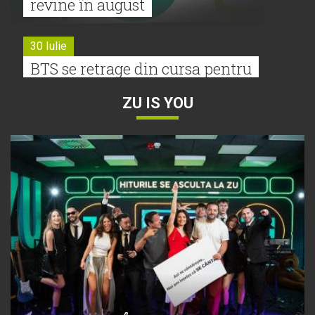
revine în august
30 Iulie
BTS se retrage din cursa pentru
Premiile Grammy 2027
ZU IS YOU
30 Iulie
Tyla a lansat un nou album:
„A*Pop”
30 Iulie
Alexia lansează videoclipul oficial
pentru „Nu mai am nume”
29 Iulie