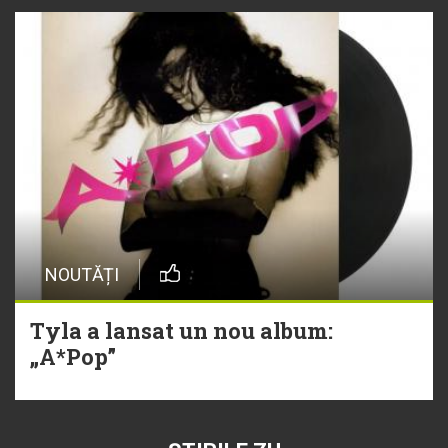
NOUTĂȚI
Tyla a lansat un nou album:
„A*Pop”