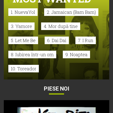
1. NuevaYol
2. Jamaican (Bam Bam)
3. Yamore
4. Mor după tine
5. Let Me Be
6. Dai Dai
7. I Run
8. Iubirea într-un om
9. Noaptea
10. Toreador
PIESE NOI