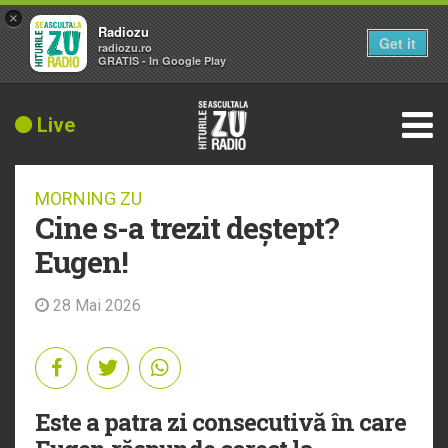
×
Radiozu
Get it
radiozu.ro
GRATIS - In Google Play
Live
MORNING ZU
Cine s-a trezit deștept?
Eugen!
28 Mai 2026
Este a patra zi consecutivă în care