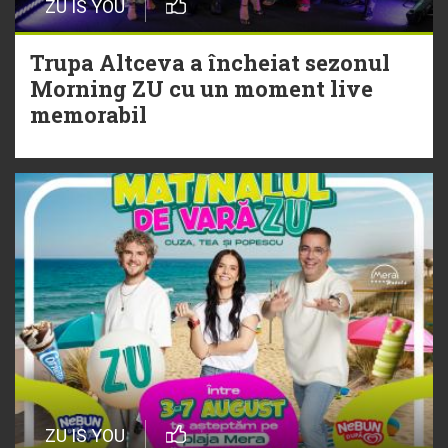
ZU IS YOU
Trupa Altceva a încheiat sezonul
Morning ZU cu un moment live
Trupa Altceva a încheiat sezonul
memorabil
Morning ZU cu un moment live
memorabil
29 Iulie
NEW MUSIC | 5 piese noi în
playlistul Radio ZU
ZU IS YOU