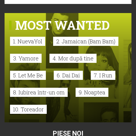
MOST WANTED
1. NuevaYol
2. Jamaican (Bam Bam)
3. Yamore
4. Mor după tine
5. Let Me Be
6. Dai Dai
7. I Run
8. Iubirea într-un om
9. Noaptea
10. Toreador
PIESE NOI