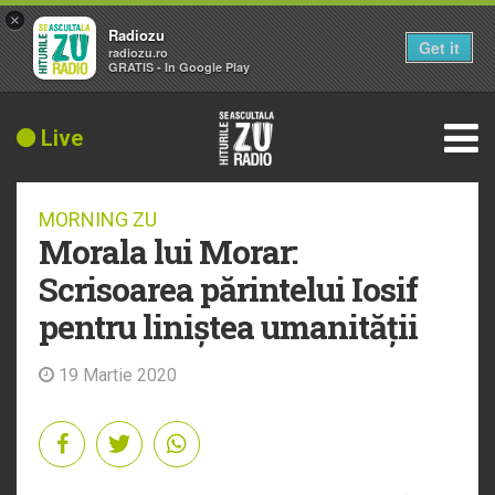
×
Radiozu
Get it
radiozu.ro
GRATIS - In Google Play
Live
MORNING ZU
Morala lui Morar:
Scrisoarea părintelui Iosif
pentru liniștea umanității
19 Martie 2020