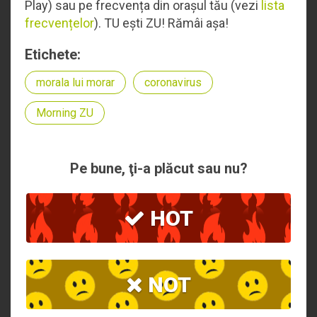
Play) sau pe frecvența din orașul tău (vezi
lista
frecvențelor
). TU ești ZU! Rămâi așa!
Etichete:
morala lui morar
coronavirus
Morning ZU
Pe bune, ţi-a plăcut sau nu?
HOT
NOT