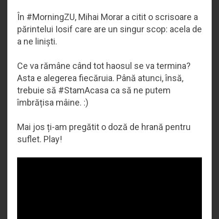
În #MorningZU, Mihai Morar a citit o scrisoare a
părintelui Iosif care are un singur scop: acela de
a ne liniști.
Ce va rămâne când tot haosul se va termina?
Asta e alegerea fiecăruia. Până atunci, însă,
trebuie să #StamAcasa ca să ne putem
îmbrățisa mâine. :)
Mai jos ți-am pregătit o doză de hrană pentru
suflet. Play!