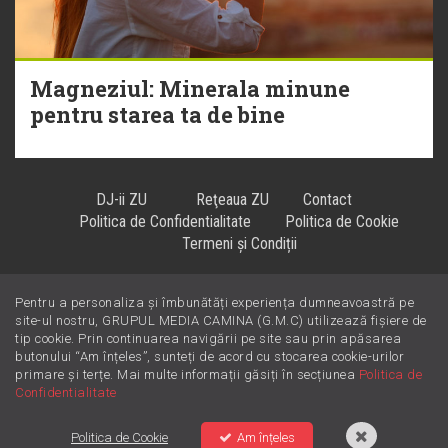
Magneziul: Minerala minune
pentru starea ta de bine
DJ-ii ZU
Reţeaua ZU
Contact
Politica de Confidentialitate
Politica de Cookie
Termeni și Condiții
Pentru a personaliza și îmbunătăți experiența dumneavoastră pe
Hiturile se ascultă la
!
site-ul nostru, GRUPUL MEDIA CAMINA (G.M.C) utilizează fișiere de
tip cookie. Prin continuarea navigării pe site sau prin apăsarea
butonului “Am înțeles”, sunteți de acord cu stocarea cookie-urilor
primare și terțe. Mai multe informații găsiți în secțiunea
Politica de
Confidentialitate
Politica de Cookie
Am înțeles