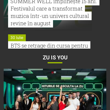
SUMMER WELL împlinește 15 ani.
Festivalul care a transformat
muzica într-un univers cultural
revine în august
30 Iulie
BTS se retrage din cursa pentru
Premiile Grammy 2027
ZU IS YOU
30 Iulie
Tyla a lansat un nou album:
„A*Pop”
30 Iulie
Alexia lansează videoclipul oficial