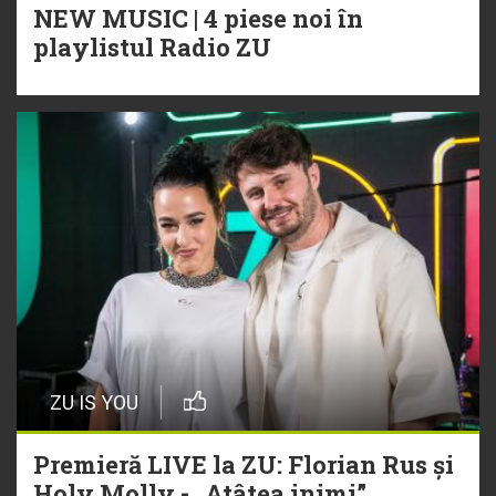
NEW MUSIC | 4 piese noi în
playlistul Radio ZU
ZU IS YOU
Premieră LIVE la ZU: Florian Rus și
Holy Molly - „Atâtea inimi”