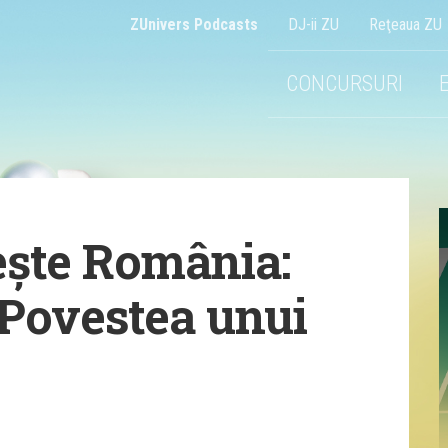
ZUnivers Podcasts
DJ-ii ZU
Reţeaua ZU
CONCURSURI
zește România:
Povestea unui