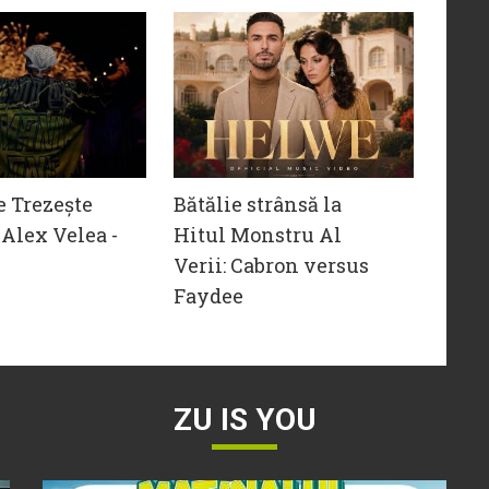
e Trezește
Bătălie strânsă la
Alex Velea -
Hitul Monstru Al
Verii: Cabron versus
Faydee
ZU IS YOU