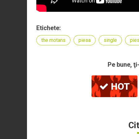
Etichete:
the motans
piesa
single
pie
Pe bune, ţi
HOT
Ci