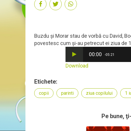
Buzdu și Morar stau de vorbă cu David, Bogd
povestesc cum și-au petrecut ei ziua de 1 iu
00:00
-05:21
Download
Etichete:
copii
parinti
ziua copilului
1 i
Pe bune, ţi