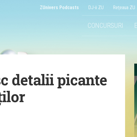
ZUnivers Podcasts
DJ-ii ZU
Reţeaua ZU
CONCURSURI
c detalii picante
ilor