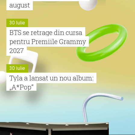
august
30 Iulie
BTS se retrage din cursa
pentru Premiile Grammy
2027
30 Iulie
Tyla a lansat un nou album:
„A*Pop”
30 Iulie
Alexia lansează videoclipul
oficial pentru „Nu mai am
nume”