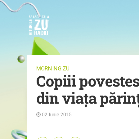
MORNING ZU
Copiii povestes
din viața părinț
02 Iunie 2015