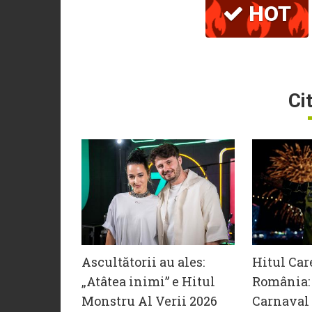
HOT
Ci
Ascultătorii au ales:
Hitul Car
„Atâtea inimi” e Hitul
România: 
Monstru Al Verii 2026
Carnaval