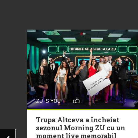
ZU IS YOU
Trupa Altceva a încheiat
sezonul Morning ZU cu un
moment live memorabil