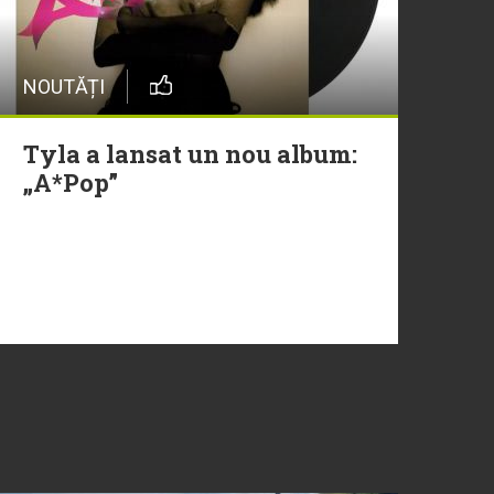
NOUTĂȚI
Tyla a lansat un nou album:
„A*Pop”