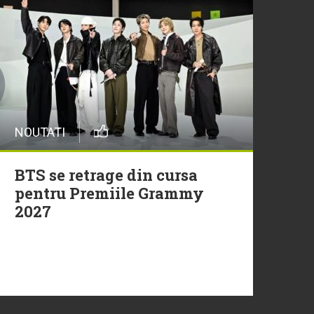
29 Iulie
Trupa Altceva a încheiat
sezonul Morning ZU cu un
moment live memorabil
NOUTATI
29 Iulie
NEW MUSIC | 5 piese noi în
BTS se retrage din cursa
playlistul Radio ZU
pentru Premiile Grammy
2027