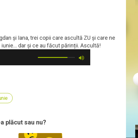
an și Iana, trei copii care ascultă ZU și care ne
nie... dar și ce au făcut părinții. Ascultă!
unie
-a plăcut sau nu?