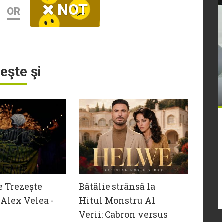
NOT
OR
teşte şi
e Trezește
Bătălie strânsă la
Alex Velea -
Hitul Monstru Al
Verii: Cabron versus