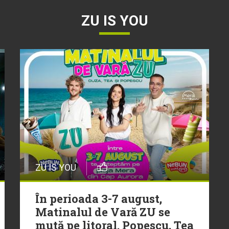
ZU IS YOU
ZU IS YOU
În perioada 3-7 august,
Matinalul de Vară ZU se
mută pe litoral. Popescu, Tea