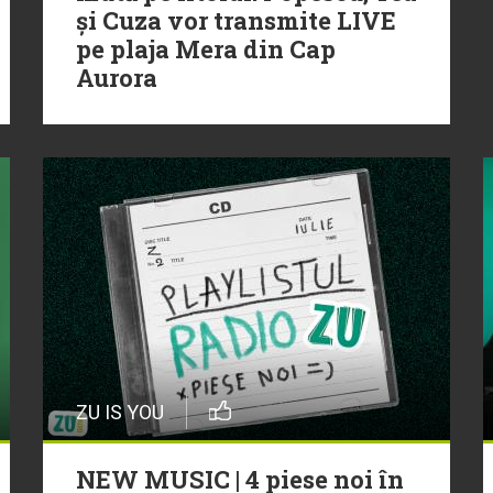
și Cuza vor transmite LIVE
pe plaja Mera din Cap
Aurora
ZU IS YOU
NEW MUSIC | 4 piese noi în