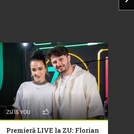
ZU IS YOU
Premieră LIVE la ZU: Florian