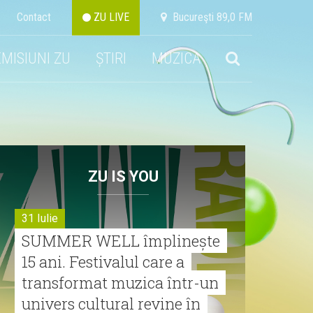
Contact
ZU LIVE
Bucureşti 89,0 FM
EMISIUNI ZU
ȘTIRI
MUZICA
ZU IS YOU
31 Iulie
SUMMER WELL împlinește
15 ani. Festivalul care a
transformat muzica într-un
univers cultural revine în