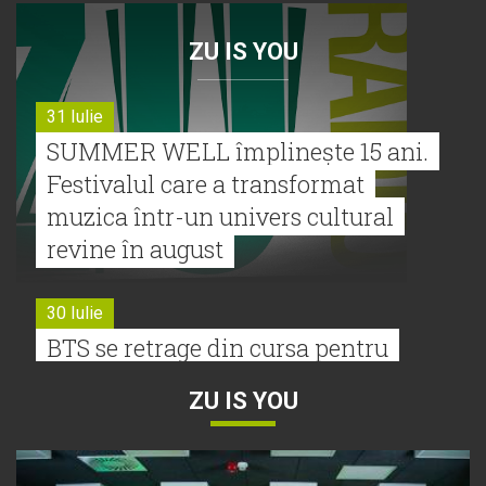
ZU IS YOU
31 Iulie
SUMMER WELL împlinește 15 ani.
Festivalul care a transformat
muzica într-un univers cultural
revine în august
30 Iulie
BTS se retrage din cursa pentru
Premiile Grammy 2027
ZU IS YOU
30 Iulie
Tyla a lansat un nou album: