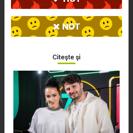
NOT
Citeşte şi