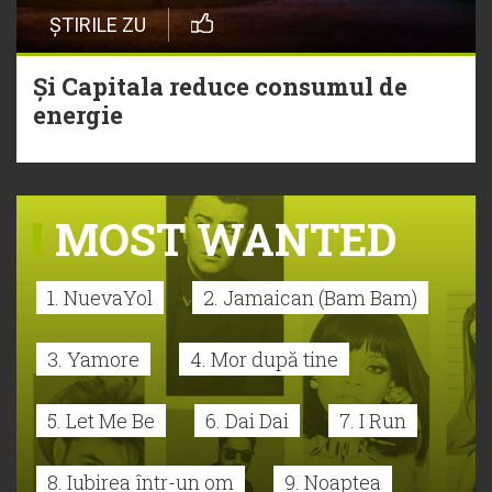
ȘTIRILE ZU
Și Capitala reduce consumul de
energie
MOST WANTED
1. NuevaYol
2. Jamaican (Bam Bam)
3. Yamore
4. Mor după tine
5. Let Me Be
6. Dai Dai
7. I Run
8. Iubirea într-un om
9. Noaptea