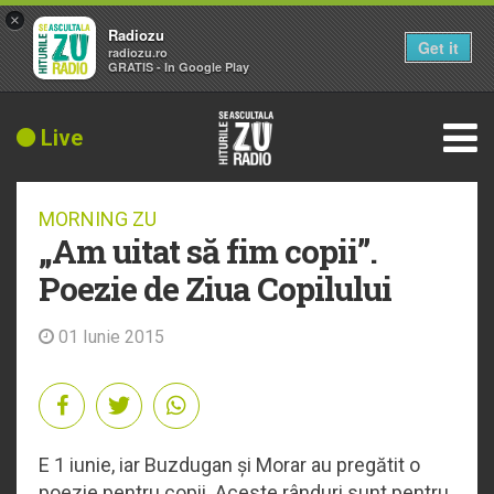
×
Radiozu
Get it
radiozu.ro
GRATIS - In Google Play
Live
MORNING ZU
„Am uitat să fim copii”.
Poezie de Ziua Copilului
01 Iunie 2015
E 1 iunie, iar Buzdugan și Morar au pregătit o
poezie pentru copii. Aceste rânduri sunt pentru