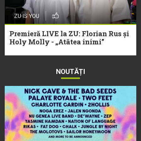
ZU IS YOU
Premieră LIVE la ZU: Florian Rus și
Holy Molly - „Atâtea inimi”
NOUTĂȚI