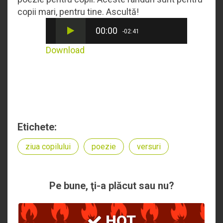
copii mari, pentru tine. Ascultă!
00:00
-02:41
Download
Etichete:
ziua copilului
poezie
versuri
Pe bune, ţi-a plăcut sau nu?
HOT