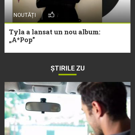
NOUTĂȚI
Tyla a lansat un nou album:
„A*Pop”
ȘTIRILE ZU