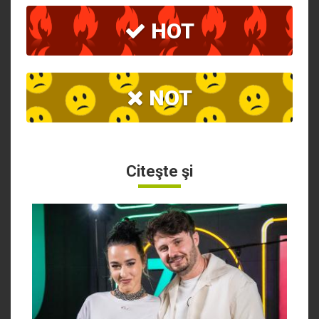
HOT
NOT
Citeşte şi