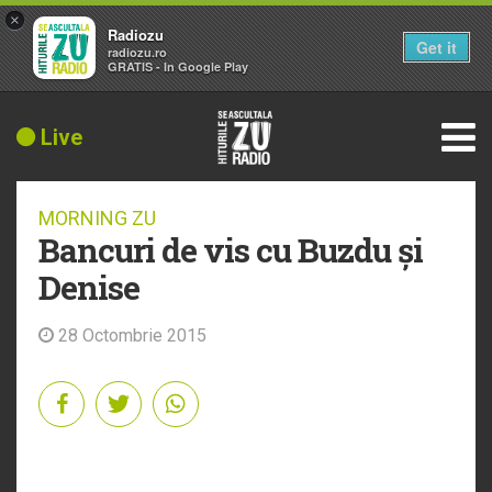
×
Radiozu
Get it
radiozu.ro
GRATIS - In Google Play
Live
MORNING ZU
Bancuri de vis cu Buzdu și
Denise
28 Octombrie 2015