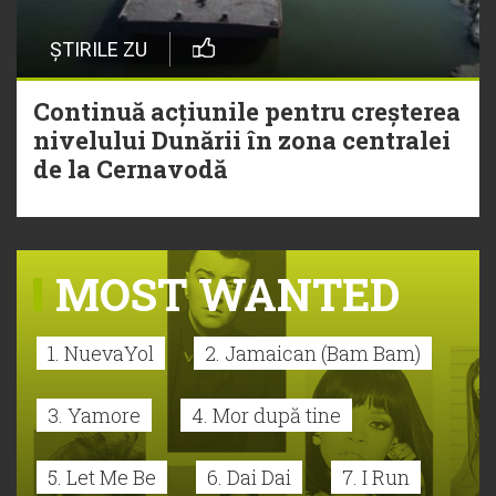
ȘTIRILE ZU
Continuă acțiunile pentru creșterea
nivelului Dunării în zona centralei
de la Cernavodă
MOST WANTED
1. NuevaYol
2. Jamaican (Bam Bam)
3. Yamore
4. Mor după tine
5. Let Me Be
6. Dai Dai
7. I Run