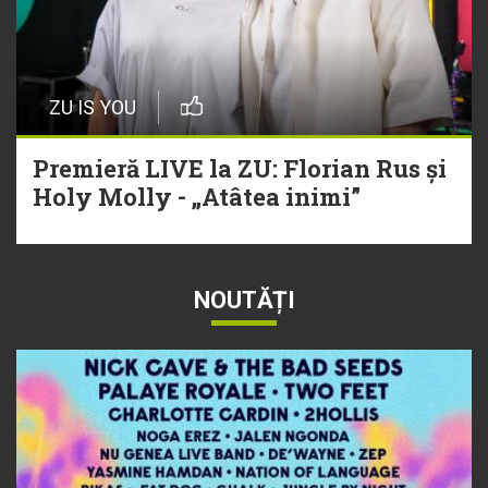
ZU IS YOU
Premieră LIVE la ZU: Florian Rus și
Holy Molly - „Atâtea inimi”
NOUTĂȚI