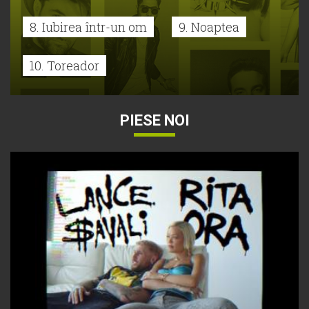
8. Iubirea într-un om
9. Noaptea
10. Toreador
PIESE NOI