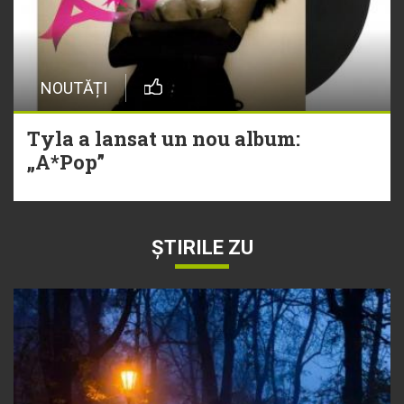
NOUTĂȚI
Tyla a lansat un nou album:
„A*Pop”
ȘTIRILE ZU