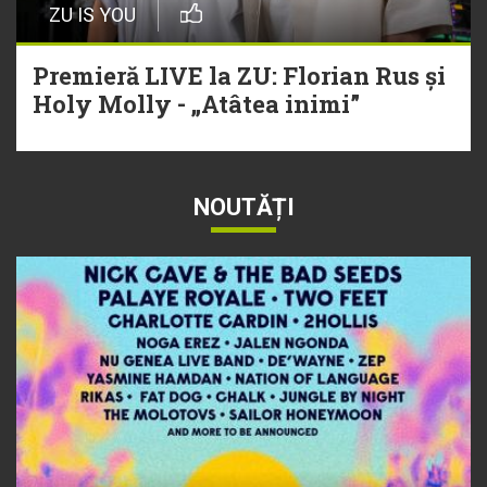
ZU IS YOU
Premieră LIVE la ZU: Florian Rus și
Holy Molly - „Atâtea inimi”
NOUTĂȚI