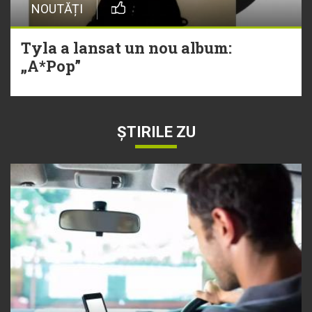
NOUTĂȚI
Tyla a lansat un nou album:
„A*Pop”
ȘTIRILE ZU