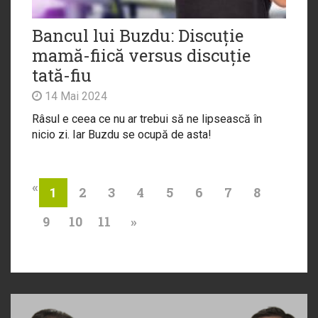
Bancul lui Buzdu: Discuție
mamă-fiică versus discuție
tată-fiu
14 Mai 2024
Râsul e ceea ce nu ar trebui să ne lipsească în
nicio zi. Iar Buzdu se ocupă de asta!
«
2
3
4
5
6
7
8
1
9
10
11
»