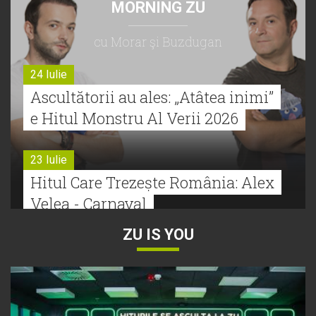
MORNING ZU
cu Morar şi Buzdugan
24 Iulie
Ascultătorii au ales: „Atâtea inimi”
e Hitul Monstru Al Verii 2026
23 Iulie
Hitul Care Trezește România: Alex
Velea - Carnaval
ZU IS YOU
22 Iulie
Bătălie strânsă la Hitul Monstru Al
Verii: Cabron versus Faydee