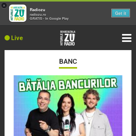
×
Radiozu
Get it
radiozu.ro
GRATIS - In Google Play
Live
BANC