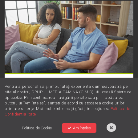
Dincolo de supărare: Este furie sau
Pentru a personaliza și îmbunătăți experiența dumneavoastră pe
iritare? Învață să le diferențiezi
site-ul nostru, GRUPUL MEDIA CAMINA (G.M.C) utilizează fișiere de
tip cookie. Prin continuarea navigării pe site sau prin apăsarea
butonului “Am înțeles”, sunteți de acord cu stocarea cookie-urilor
primare și terțe. Mai multe informații găsiți în secțiunea
Politica de
Confidentialitate
Politica de Cookie
Am înțeles