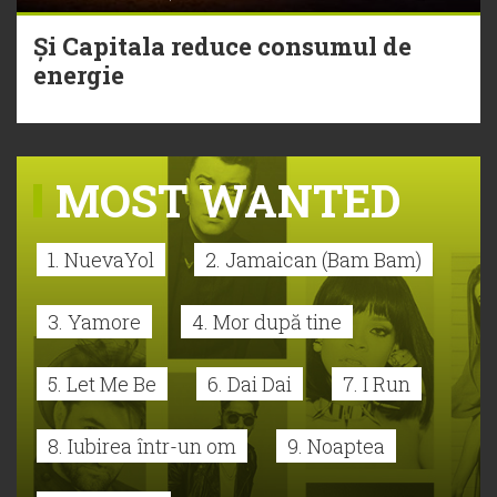
Și Capitala reduce consumul de
energie
MOST WANTED
1. NuevaYol
2. Jamaican (Bam Bam)
3. Yamore
4. Mor după tine
5. Let Me Be
6. Dai Dai
7. I Run
8. Iubirea într-un om
9. Noaptea