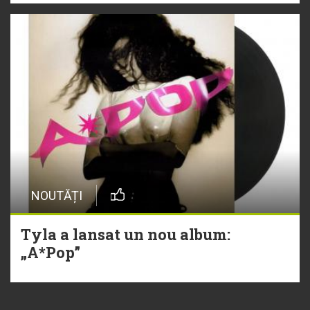
NOUTĂȚI
Tyla a lansat un nou album:
„A*Pop”