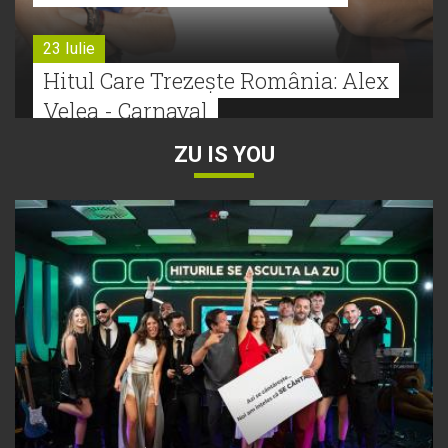
23 Iulie
Hitul Care Trezește România: Alex
Velea - Carnaval
ZU IS YOU
22 Iulie
Bătălie strânsă la Hitul Monstru Al
Verii: Cabron versus Faydee
21 Iulie
Dă volumul mai tare! Cabron vine
cu Hitul Monstru al Verii
20 Iulie
Episod nou | Muzica Aia x DJ