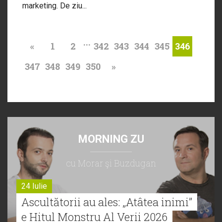
marketing. De ziu...
...
«
1
2
342
343
344
345
346
347
348
349
350
»
MORNING ZU
cu Morar şi Buzdugan
24 Iulie
Ascultătorii au ales: „Atâtea inimi”
e Hitul Monstru Al Verii 2026