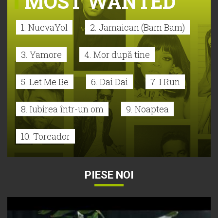
MOST WANTED
1. NuevaYol
2. Jamaican (Bam Bam)
3. Yamore
4. Mor după tine
5. Let Me Be
6. Dai Dai
7. I Run
8. Iubirea într-un om
9. Noaptea
10. Toreador
PIESE NOI