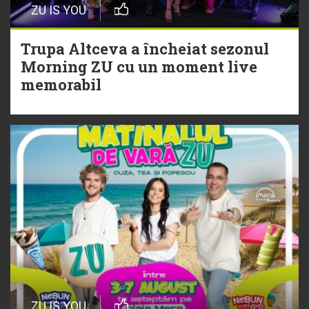
ZU IS YOU
Christian Thomson
Trupa Altceva a încheiat sezonul
20 Iulie
Morning ZU cu un moment live
Torpedoul lui Morar: Theo Rose -
memorabil
„Ceai lângă tine”
ZU IS YOU