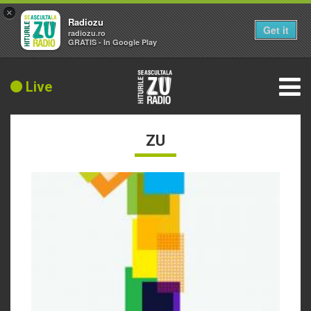
×
Radiozu
Get it
radiozu.ro
GRATIS - In Google Play
Live
ZU