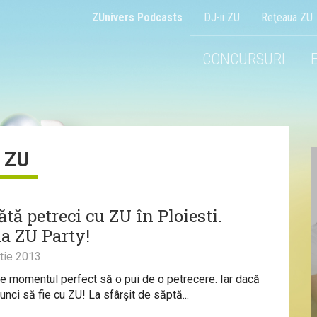
ZUnivers Podcasts
DJ-ii ZU
Reţeaua ZU
CONCURSURI
ZU
tă petreci cu ZU în Ploiesti.
la ZU Party!
tie 2013
 momentul perfect să o pui de o petrecere. Iar dacă
tunci să fie cu ZU! La sfârșit de săptă...