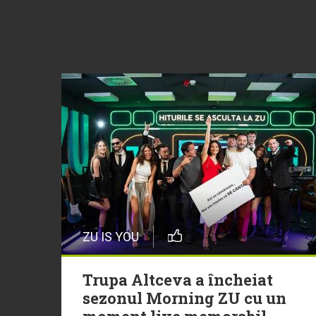
ZU IS YOU
Trupa Altceva a încheiat
sezonul Morning ZU cu un