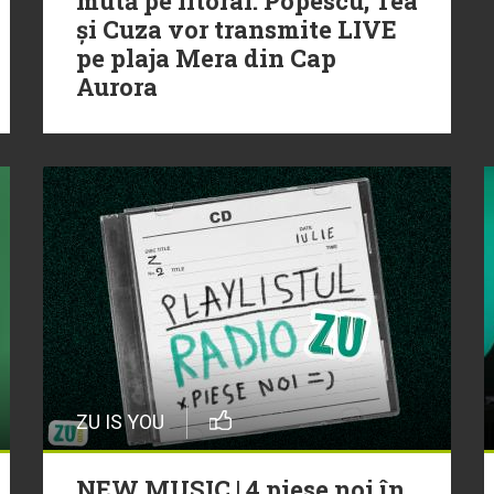
mută pe litoral. Popescu, Tea
și Cuza vor transmite LIVE
pe plaja Mera din Cap
Aurora
ZU IS YOU
NEW MUSIC | 4 piese noi în