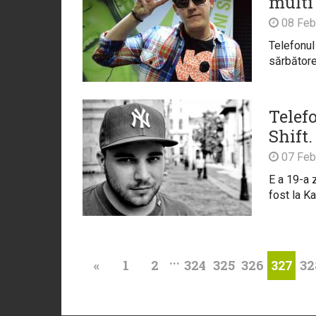
multi
08 Feb
Telefonul
sărbătoreș
Telefo
Shift.
07 Feb
E a 19-a 
fost la Ka
...
«
1
2
324
325
326
32
327