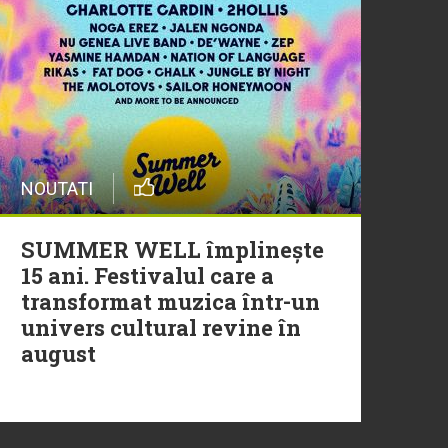
20 Iulie
Episod nou | Muzica Aia x
DJ Christian Thomson
20 Iulie
NOUTATI
Torpedoul lui Morar: Theo
Rose - „Ceai lângă tine”
SUMMER WELL împlinește
15 ani. Festivalul care a
transformat muzica într-un
univers cultural revine în
august