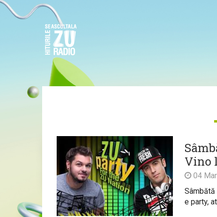
Sâmbă
Vino 
04 Mar
Sâmbătă e
e party, a