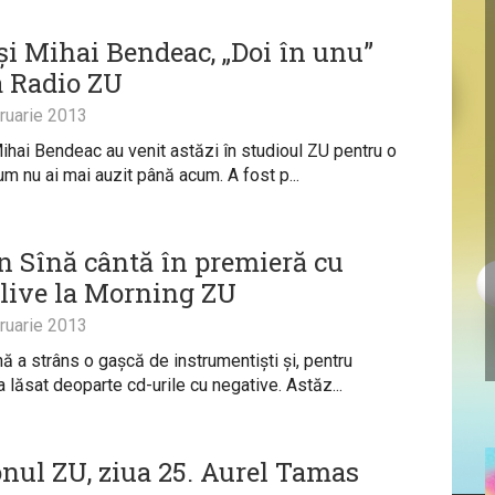
 și Mihai Bendeac, „Doi în unu”
a Radio ZU
ruarie 2013
Mihai Bendeac au venit astăzi în studioul ZU pentru o
um nu ai mai auzit până acum. A fost p...
n Sînă cântă în premieră cu
 live la Morning ZU
ruarie 2013
nă a strâns o gașcă de instrumentiști și, pentru
 lăsat deoparte cd-urile cu negative. Astăz...
onul ZU, ziua 25. Aurel Tamas