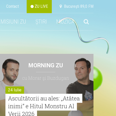
Contact
ZU LIVE
Bucureşti 89,0 FM
EMISIUNI ZU
ȘTIRI
MUZICA
MORNING ZU
cu Morar şi Buzdugan
24 Iulie
Ascultătorii au ales: „Atâtea
inimi” e Hitul Monstru Al
Verii 2026