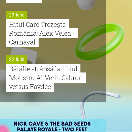
23 Iulie
Hitul Care Trezește
România: Alex Velea -
Carnaval
22 Iulie
Bătălie strânsă la Hitul
Monstru Al Verii: Cabron
versus Faydee
21 Iulie
Dă volumul mai tare!
Cabron vine cu Hitul
Monstru al Verii