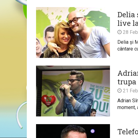
Delia
live l
28 Feb
Delia și 
cântare c
Adria
trupa
21 Feb
Adrian Sî
moment, a
Telef