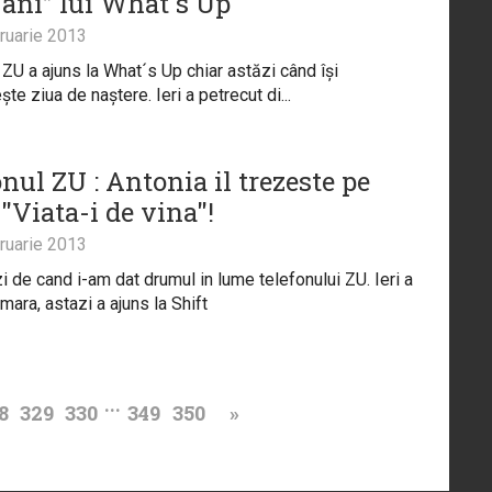
 ani” lui What´s Up
ruarie 2013
 ZU a ajuns la What´s Up chiar astăzi când își
te ziua de naștere. Ieri a petrecut di...
nul ZU : Antonia il trezeste pe
 "Viata-i de vina"!
ruarie 2013
zi de cand i-am dat drumul in lume telefonului ZU. Ieri a
mara, astazi a ajuns la Shift
...
8
329
330
349
350
»