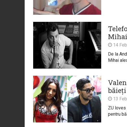
Telef
Mihai
14 Feb
De la And
Mihai ale
Valen
băieți
13 Feb
ZU loves 
pentru băi