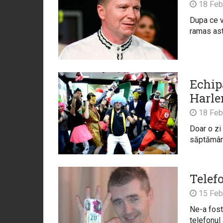
18 Feb
Dupa ce vi
ramas asta
Echip
Harle
18 Feb
Doar o zi
săptămâna
Telefo
15 Feb
Ne-a fost
telefonul 