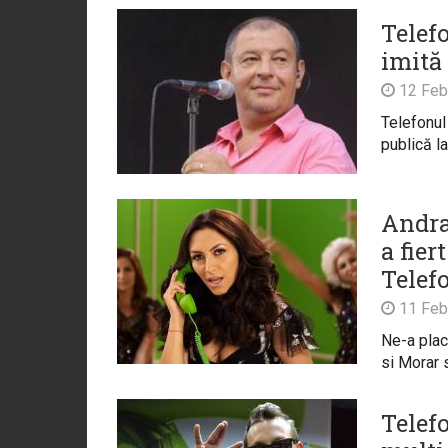
Telef
imită
12 Feb
Telefonul
publică la 
Andra
a fier
Telef
11 Feb
Ne-a plac
si Morar s
Telefo