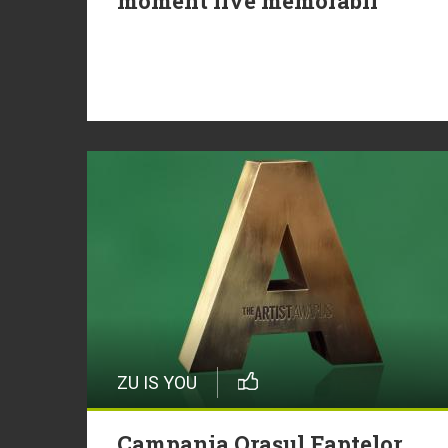
moment live memorabil
ZU IS YOU
Campania Orașul Faptelor