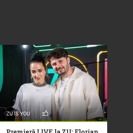
ZU IS YOU
Premieră LIVE la ZU: Florian