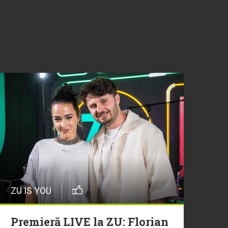
ZU IS YOU
Premieră LIVE la ZU: Florian