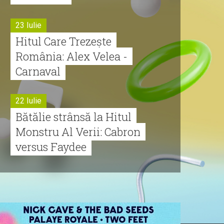
23 Iulie
Hitul Care Trezește
România: Alex Velea -
Carnaval
22 Iulie
Bătălie strânsă la Hitul
Monstru Al Verii: Cabron
versus Faydee
21 Iulie
Dă volumul mai tare!
Cabron vine cu Hitul
Monstru al Verii