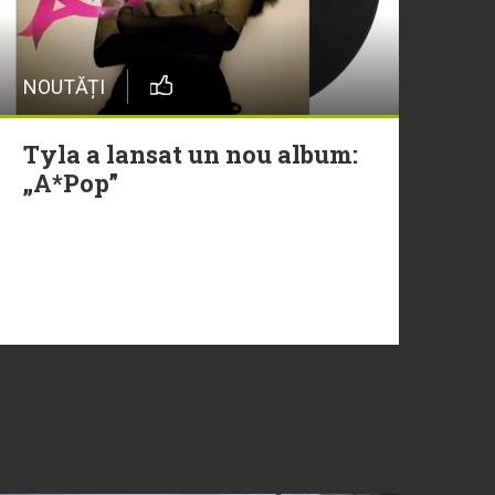
NOUTĂȚI
Tyla a lansat un nou album:
„A*Pop”