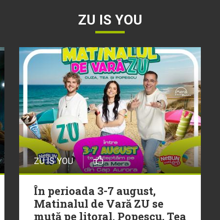
ZU IS YOU
ZU IS YOU
În perioada 3-7 august,
Matinalul de Vară ZU se
mută pe litoral. Popescu, Tea