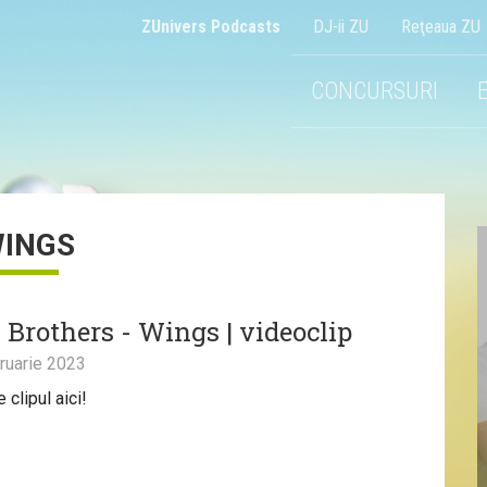
ZUnivers Podcasts
DJ-ii ZU
Reţeaua ZU
CONCURSURI
INGS
 Brothers - Wings | videoclip
ruarie 2023
clipul aici!