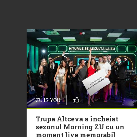
ZU IS YOU
Trupa Altceva a încheiat
sezonul Morning ZU cu un
moment live memorabil