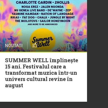
20 Iulie
Episod nou | Muzica Aia x
DJ Christian Thomson
20 Iulie
NOUTATI
Torpedoul lui Morar: Theo
Rose - „Ceai lângă tine”
SUMMER WELL împlinește
15 ani. Festivalul care a
transformat muzica într-un
univers cultural revine în
august