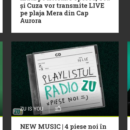
și Cuza vor transmite LIVE
pe plaja Mera din Cap
Aurora
ZU IS YOU
NEW MUSIC | 4 piese noi în