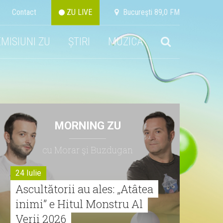
Contact
ZU LIVE
Bucureşti 89,0 FM
EMISIUNI ZU
ȘTIRI
MUZICA
MORNING ZU
cu Morar şi Buzdugan
24 Iulie
Ascultătorii au ales: „Atâtea
inimi” e Hitul Monstru Al
Verii 2026