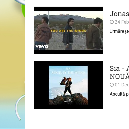
Jonas
24 Feb
Urmărește 
Sia -
NOU
01 Dec
Ascultă p