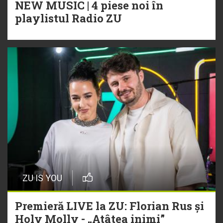
NEW MUSIC | 4 piese noi în
playlistul Radio ZU
ZU IS YOU
Premieră LIVE la ZU: Florian Rus și
Holy Molly - „Atâtea inimi”