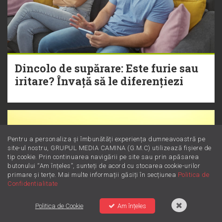
Dincolo de supărare: Este furie sau
iritare? Învață să le diferențiezi
Pentru a personaliza și îmbunătăți experiența dumneavoastră pe
site-ul nostru, GRUPUL MEDIA CAMINA (G.M.C) utilizează fișiere de
tip cookie. Prin continuarea navigării pe site sau prin apăsarea
butonului “Am înțeles”, sunteți de acord cu stocarea cookie-urilor
primare și terțe. Mai multe informații găsiți în secțiunea
Politica de
Confidentialitate
Politica de Cookie
Am înțeles