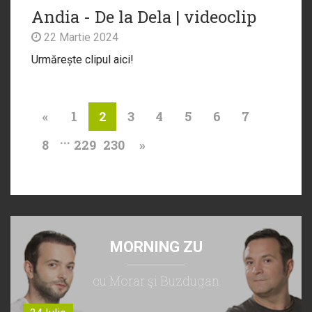
Andia - De la Dela | videoclip
22 Martie 2024
Urmărește clipul aici!
«
1
3
4
5
6
7
2
...
8
229
230
»
MORNING ZU
cu Morar şi Buzdugan