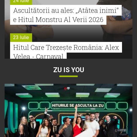
24 Iulie
Ascultătorii au ales: „Atâtea inimi”
e Hitul Monstru Al Verii 2026
23 Iulie
Hitul Care Trezește România: Alex
Velea - Carnaval
ZU IS YOU
22 Iulie
Bătălie strânsă la Hitul Monstru Al
Verii: Cabron versus Faydee
21 Iulie
Dă volumul mai tare! Cabron vine
cu Hitul Monstru al Verii