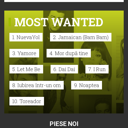
MOST WANTED
1. NuevaYol
2. Jamaican (Bam Bam)
3. Yamore
4. Mor după tine
5. Let Me Be
6. Dai Dai
7. I Run
8. Iubirea într-un om
9. Noaptea
10. Toreador
PIESE NOI