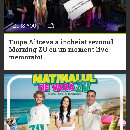
20 Iulie
Episod nou | Muzica Aia x DJ
ZU IS YOU
Christian Thomson
Trupa Altceva a încheiat sezonul
20 Iulie
Morning ZU cu un moment live
Torpedoul lui Morar: Theo Rose -
memorabil
„Ceai lângă tine”