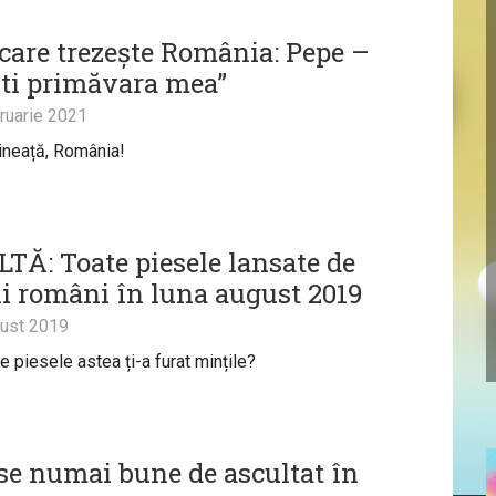
 care trezește România: Pepe –
ști primăvara mea”
ruarie 2021
ineață, România!
TĂ: Toate piesele lansate de
tii români în luna august 2019
ust 2019
e piesele astea ți-a furat mințile?
ese numai bune de ascultat în