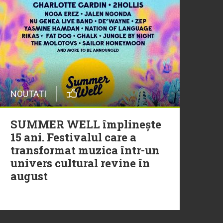
20 Iulie
Episod nou | Muzica Aia x
DJ Christian Thomson
20 Iulie
NOUTATI
Torpedoul lui Morar: Theo
Rose - „Ceai lângă tine”
SUMMER WELL împlinește
15 ani. Festivalul care a
transformat muzica într-un
univers cultural revine în
august