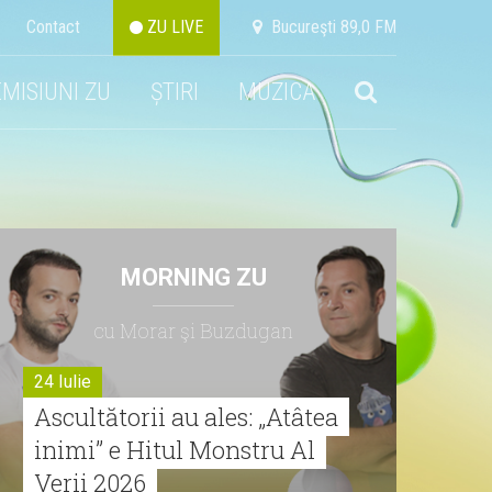
Contact
ZU LIVE
Bucureşti 89,0 FM
EMISIUNI ZU
ȘTIRI
MUZICA
MORNING ZU
cu Morar şi Buzdugan
24 Iulie
Ascultătorii au ales: „Atâtea
inimi” e Hitul Monstru Al
Verii 2026