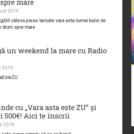
spre mare
ust 2019
gătit câteva piese lansate vara asta numai bune de
în drum spre mare
gă un weekend la mare cu Radio
e 2019
taEsteZU
nde cu „Vara asta este ZU” și
i 500€! Aici te înscrii
ie 2019