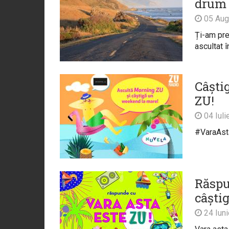
drum 
05 Aug
Ți-am pre
ascultat 
Câști
ZU!
04 Iuli
#VaraAs
Răspu
câștig
24 Iun