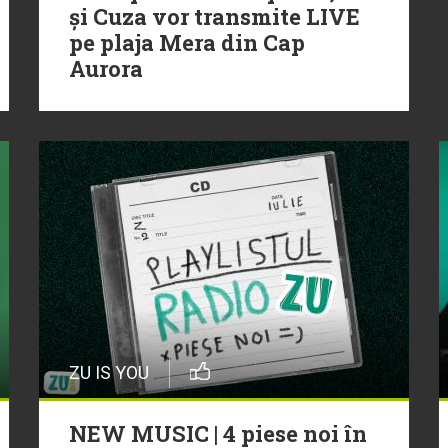
și Cuza vor transmite LIVE
pe plaja Mera din Cap
Aurora
ZU IS YOU
NEW MUSIC | 4 piese noi în