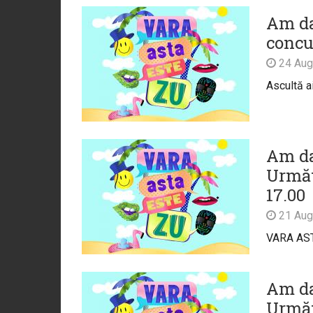
Am da
concu
24 Aug
Ascultă ai
Am dat
Următ
17.00
21 Aug
VARA AST
Am da
Următ