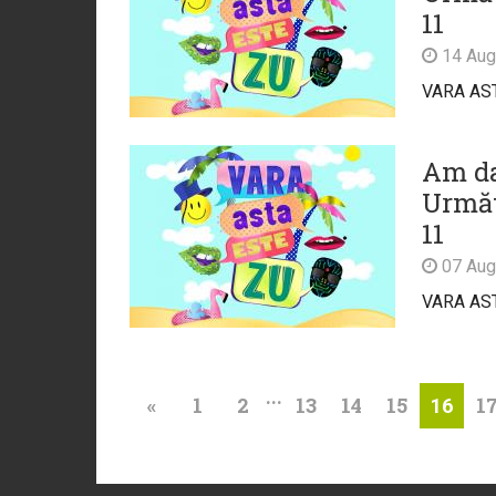
11
14 Aug
VARA AST
Am da
Următ
11
07 Aug
VARA AST
...
«
1
2
13
14
15
1
16