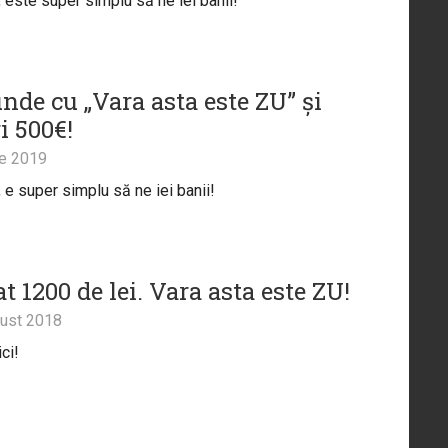
, este super simplu să ne iei banii!
nde cu „Vara asta este ZU” și
i 500€!
ie 2019
, e super simplu să ne iei banii!
 1200 de lei. Vara asta este ZU!
ust 2018
ci!