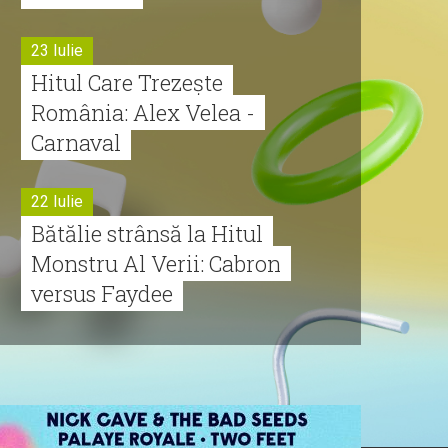
23 Iulie
Hitul Care Trezește
România: Alex Velea -
Carnaval
22 Iulie
Bătălie strânsă la Hitul
Monstru Al Verii: Cabron
versus Faydee
21 Iulie
Dă volumul mai tare!
Cabron vine cu Hitul
Monstru al Verii