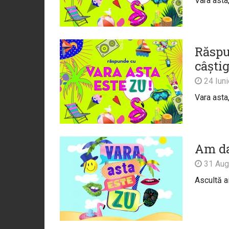
Vara asta
Răspu
câștig
24 Iun
Vara asta
Am dat
31 Aug
Ascultă ai