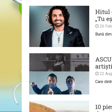
Hitul
„Tu e
26 Feb
Bună dim
ASCUL
artiș
22 Aug
Care dintr
10 pi