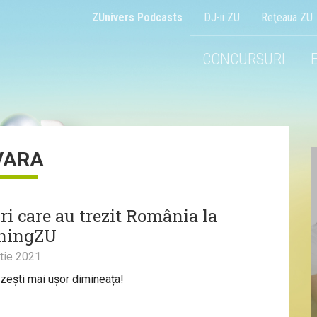
ZUnivers Podcasts
DJ-ii ZU
Reţeaua ZU
CONCURSURI
VARA
ri care au trezit România la
ningZU
tie 2021
ezești mai ușor dimineața!