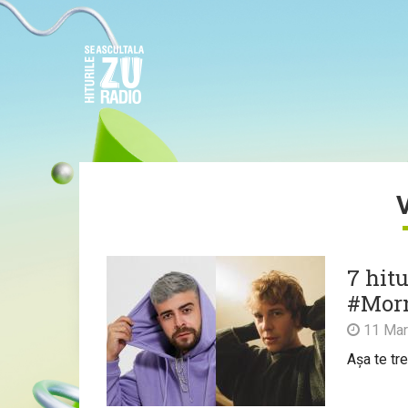
7 hitu
#Mor
11 Mar
Așa te tr