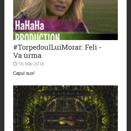
#TorpedoulLuiMorar: Feli -
Va urma
16 Mai 2016
Capul sus!