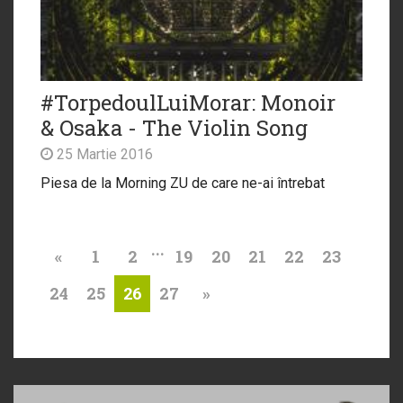
#TorpedoulLuiMorar: Monoir
& Osaka - The Violin Song
25 Martie 2016
Piesa de la Morning ZU de care ne-ai întrebat
...
«
1
2
19
20
21
22
23
24
25
27
»
26