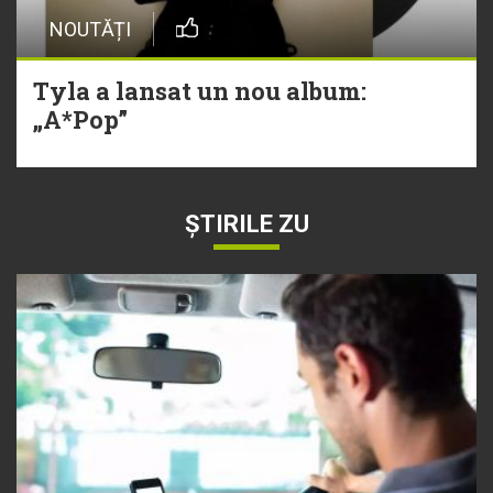
NOUTĂȚI
Tyla a lansat un nou album:
„A*Pop”
ȘTIRILE ZU