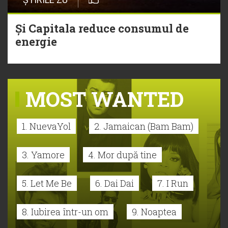
Și Capitala reduce consumul de
energie
MOST WANTED
1. NuevaYol
2. Jamaican (Bam Bam)
3. Yamore
4. Mor după tine
5. Let Me Be
6. Dai Dai
7. I Run
8. Iubirea într-un om
9. Noaptea