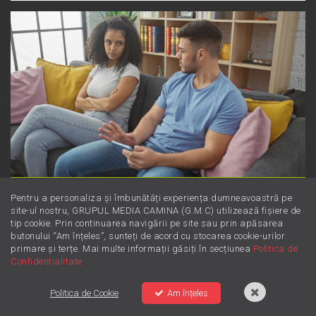
Dincolo de supărare: Este furie sau
Pentru a personaliza și îmbunătăți experiența dumneavoastră pe
site-ul nostru, GRUPUL MEDIA CAMINA (G.M.C) utilizează fișiere de
iritare? Învață să le diferențiezi
tip cookie. Prin continuarea navigării pe site sau prin apăsarea
butonului “Am înțeles”, sunteți de acord cu stocarea cookie-urilor
primare și terțe. Mai multe informații găsiți în secțiunea
Politica de
Confidentialitate
Politica de Cookie
Am înțeles