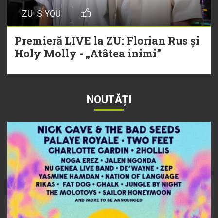
ZU IS YOU
Premieră LIVE la ZU: Florian Rus și
Holy Molly - „Atâtea inimi”
NOUTĂȚI