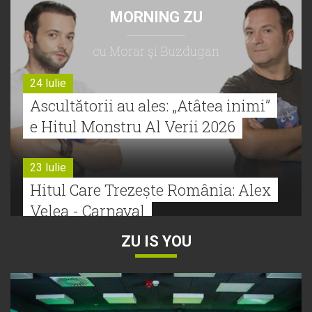
MORNING ZU
cu Morar şi Buzdugan
24 Iulie
Ascultătorii au ales: „Atâtea inimi”
e Hitul Monstru Al Verii 2026
23 Iulie
Hitul Care Trezește România: Alex
Velea - Carnaval
ZU IS YOU
22 Iulie
Bătălie strânsă la Hitul Monstru Al
Verii: Cabron versus Faydee