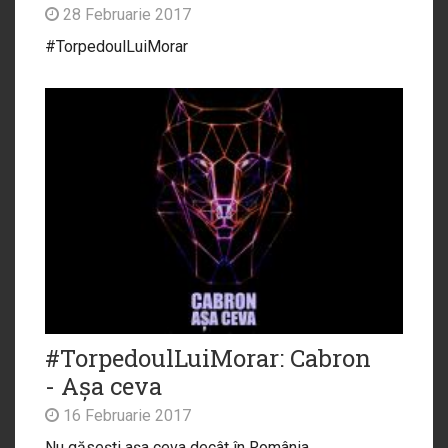
28 Februarie 2017
#TorpedoulLuiMorar
#TorpedoulLuiMorar: Cabron
- Așa ceva
16 Februarie 2017
Nu găseşti aşa ceva decât în România