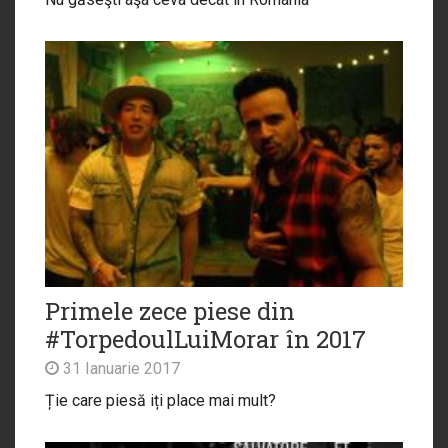
Primele zece piese din
#TorpedoulLuiMorar în 2017
31 Ianuarie 2017
Ție care piesă iți place mai mult?