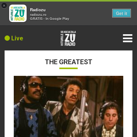
×
Radiozu
Get it
radiozu.ro
GRATIS - In Google Play
Live
THE GREATEST