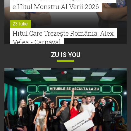
e Hitul Monstru Al Verii 2026
23 Iulie
Hitul Care Trezește România: Alex
Velea - Carnaval
ZU IS YOU
22 Iulie
Bătălie strânsă la Hitul Monstru Al
Verii: Cabron versus Faydee
21 Iulie
Dă volumul mai tare! Cabron vine
cu Hitul Monstru al Verii
20 Iulie