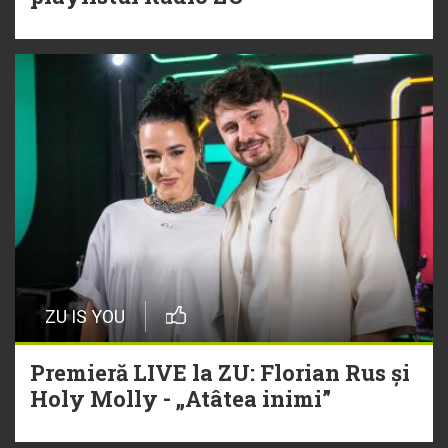
ZU IS YOU
Premieră LIVE la ZU: Florian Rus și
Holy Molly - „Atâtea inimi”