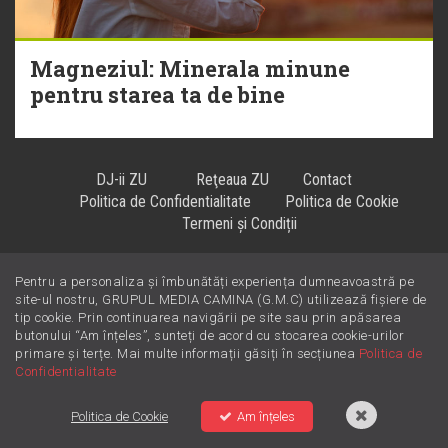
Magneziul: Minerala minune
pentru starea ta de bine
DJ-ii ZU
Reţeaua ZU
Contact
Politica de Confidentialitate
Politica de Cookie
Termeni și Condiții
Pentru a personaliza și îmbunătăți experiența dumneavoastră pe
Hiturile se ascultă la
!
site-ul nostru, GRUPUL MEDIA CAMINA (G.M.C) utilizează fișiere de
tip cookie. Prin continuarea navigării pe site sau prin apăsarea
butonului “Am înțeles”, sunteți de acord cu stocarea cookie-urilor
primare și terțe. Mai multe informații găsiți în secțiunea
Politica de
Confidentialitate
Politica de Cookie
Am înțeles