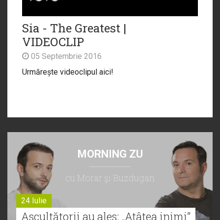
Sia - The Greatest |
VIDEOCLIP
05 Septembrie 2016
Urmărește videoclipul aici!
MORNING ZU
cu Morar şi Buzdugan
24 Iulie
Ascultătorii au ales: „Atâtea inimi”