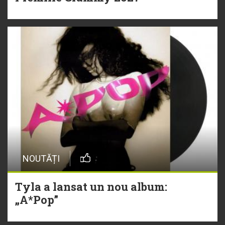
NOUTĂȚI
Tyla a lansat un nou album:
„A*Pop”