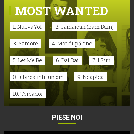
MOST WANTED
1. NuevaYol
2. Jamaican (Bam Bam)
3. Yamore
4. Mor după tine
5. Let Me Be
6. Dai Dai
7. I Run
8. Iubirea într-un om
9. Noaptea
10. Toreador
PIESE NOI