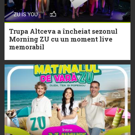
Episod nou | Muzica Aia x DJ
ZU IS YOU
Christian Thomson
Trupa Altceva a încheiat sezonul
20 Iulie
Morning ZU cu un moment live
Torpedoul lui Morar: Theo Rose -
memorabil
„Ceai lângă tine”