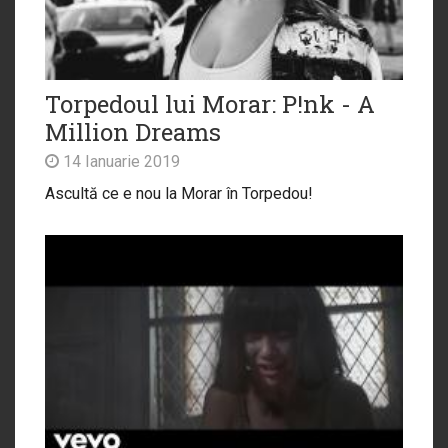
Torpedoul lui Morar: P!nk - A
Million Dreams
14 Ianuarie 2019
Ascultă ce e nou la Morar în Torpedou!