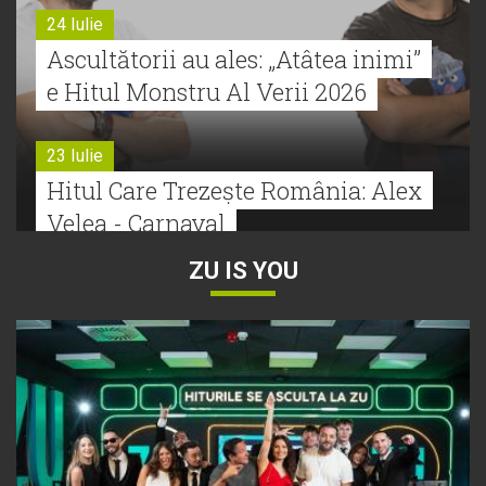
24 Iulie
Ascultătorii au ales: „Atâtea inimi”
e Hitul Monstru Al Verii 2026
23 Iulie
Hitul Care Trezește România: Alex
Velea - Carnaval
ZU IS YOU
22 Iulie
Bătălie strânsă la Hitul Monstru Al
Verii: Cabron versus Faydee
21 Iulie
Dă volumul mai tare! Cabron vine
cu Hitul Monstru al Verii