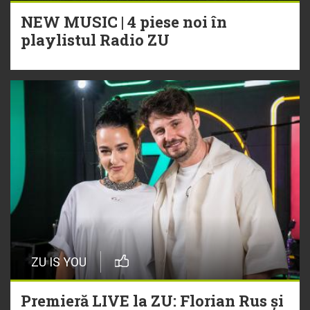
NEW MUSIC | 4 piese noi în
playlistul Radio ZU
ZU IS YOU
Premieră LIVE la ZU: Florian Rus și