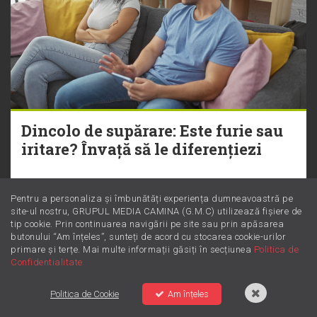
Dincolo de supărare: Este furie sau
iritare? Învață să le diferențiezi
Pentru a personaliza și îmbunătăți experiența dumneavoastră pe
site-ul nostru, GRUPUL MEDIA CAMINA (G.M.C) utilizează fișiere de
tip cookie. Prin continuarea navigării pe site sau prin apăsarea
butonului “Am înțeles”, sunteți de acord cu stocarea cookie-urilor
primare și terțe. Mai multe informații găsiți în secțiunea
Politica de
Confidentialitate
Politica de Cookie
Am înțeles