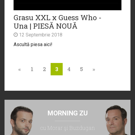
Grasu XXL x Guess Who -
Una | PIESĂ NOUĂ
12 Septembrie 2018
Ascultă piesa aici!
«
1
2
4
5
»
3
MORNING ZU
cu Morar şi Buzdugan