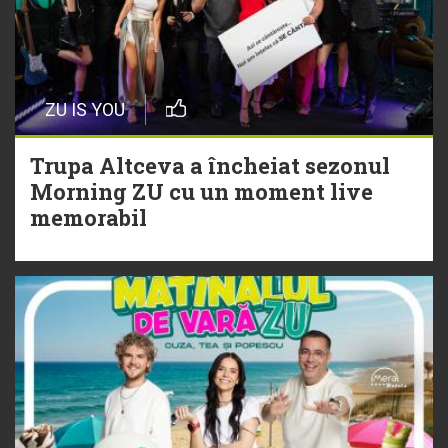
20 Iulie
Episod nou | Muzica Aia x DJ
ZU IS YOU
Christian Thomson
Trupa Altceva a încheiat sezonul
20 Iulie
Morning ZU cu un moment live
Torpedoul lui Morar: Theo Rose -
memorabil
„Ceai lângă tine”