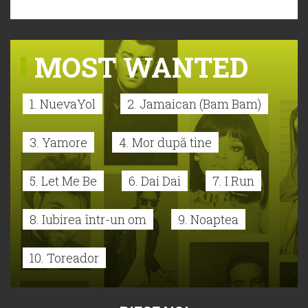
MOST WANTED
1. NuevaYol
2. Jamaican (Bam Bam)
3. Yamore
4. Mor după tine
5. Let Me Be
6. Dai Dai
7. I Run
8. Iubirea într-un om
9. Noaptea
10. Toreador