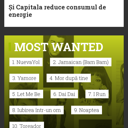
Și Capitala reduce consumul de
energie
MOST WANTED
1. NuevaYol
2. Jamaican (Bam Bam)
3. Yamore
4. Mor după tine
5. Let Me Be
6. Dai Dai
7. I Run
8. Iubirea într-un om
9. Noaptea
10. Toreador