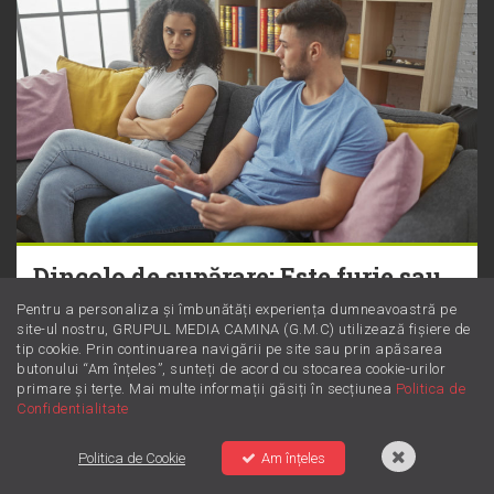
Dincolo de supărare: Este furie sau
iritare? Învață să le diferențiezi
Pentru a personaliza și îmbunătăți experiența dumneavoastră pe
site-ul nostru, GRUPUL MEDIA CAMINA (G.M.C) utilizează fișiere de
tip cookie. Prin continuarea navigării pe site sau prin apăsarea
butonului “Am înțeles”, sunteți de acord cu stocarea cookie-urilor
primare și terțe. Mai multe informații găsiți în secțiunea
Politica de
Confidentialitate
Politica de Cookie
Am înțeles