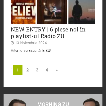
NEW ENTRY | 6 piese noi în
playlist-ul Radio ZU
13 Noiembrie 2024
Hiturile se ascultă la ZU!
«
2
3
4
»
1
MORNING ZU