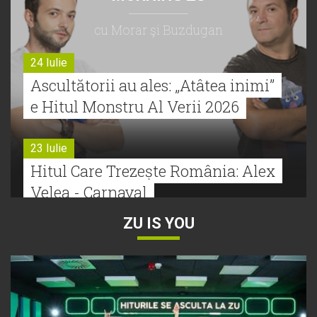
cu Morar şi Buzdugan
24 Iulie
Ascultătorii au ales: „Atâtea inimi”
e Hitul Monstru Al Verii 2026
23 Iulie
Hitul Care Trezește România: Alex
Velea - Carnaval
ZU IS YOU
22 Iulie
Bătălie strânsă la Hitul Monstru Al
Verii: Cabron versus Faydee