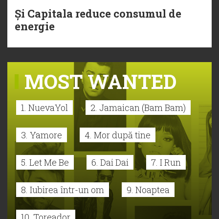
Și Capitala reduce consumul de
energie
MOST WANTED
1. NuevaYol
2. Jamaican (Bam Bam)
3. Yamore
4. Mor după tine
5. Let Me Be
6. Dai Dai
7. I Run
8. Iubirea într-un om
9. Noaptea
10. Toreador