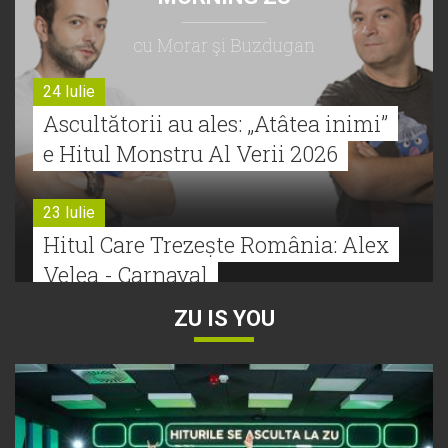
cu Morar şi Buzdugan
24 Iulie
Ascultătorii au ales: „Atâtea inimi”
e Hitul Monstru Al Verii 2026
23 Iulie
Hitul Care Trezește România: Alex
Velea - Carnaval
ZU IS YOU
22 Iulie
Bătălie strânsă la Hitul Monstru Al
Verii: Cabron versus Faydee