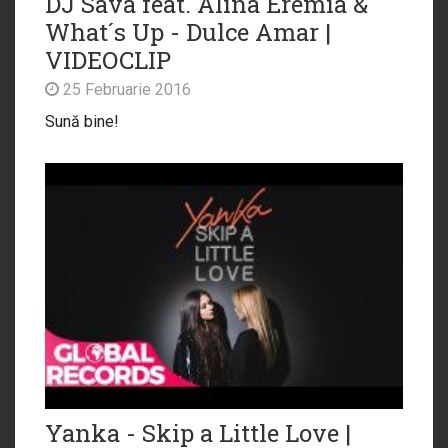
DJ Sava feat. Alina Eremia &
What´s Up - Dulce Amar |
VIDEOCLIP
25 Februarie 2016
Sună bine!
Yanka - Skip a Little Love |