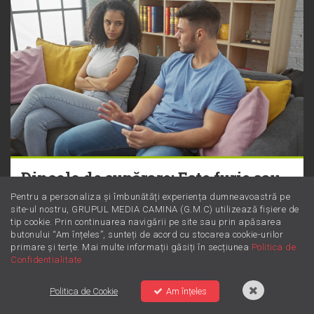
Dincolo de supărare: Este furie sau
iritare? Învață să le diferențiezi
Pentru a personaliza și îmbunătăți experiența dumneavoastră pe
site-ul nostru, GRUPUL MEDIA CAMINA (G.M.C) utilizează fișiere de
tip cookie. Prin continuarea navigării pe site sau prin apăsarea
butonului “Am înțeles”, sunteți de acord cu stocarea cookie-urilor
primare și terțe. Mai multe informații găsiți în secțiunea
Politica de
Confidentialitate
Politica de Cookie
Am înțeles