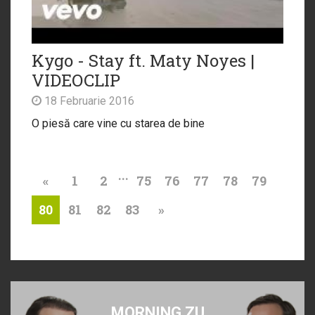
Kygo - Stay ft. Maty Noyes |
VIDEOCLIP
18 Februarie 2016
O piesă care vine cu starea de bine
...
«
1
2
75
76
77
78
79
81
82
83
»
80
MORNING ZU