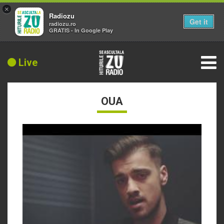
×
Radiozu
Get it
radiozu.ro
GRATIS - In Google Play
Live
OUA