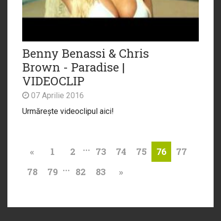
Benny Benassi & Chris
Brown - Paradise |
VIDEOCLIP
07 Aprilie 2016
Urmărește videoclipul aici!
...
«
1
2
73
74
75
77
76
...
78
79
82
83
»