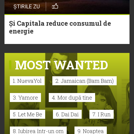
ȘTIRILE ZU
Și Capitala reduce consumul de
energie
MOST WANTED
1. NuevaYol
2. Jamaican (Bam Bam)
3. Yamore
4. Mor după tine
5. Let Me Be
6. Dai Dai
7. I Run
8. Iubirea într-un om
9. Noaptea