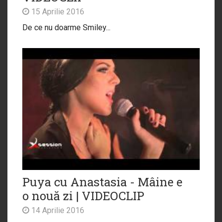
15 Aprilie 2016
De ce nu doarme Smiley...
Puya cu Anastasia - Mâine e
o nouă zi | VIDEOCLIP
14 Aprilie 2016