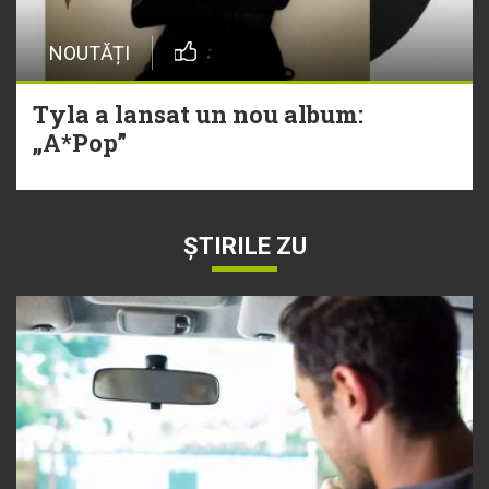
NOUTĂȚI
Tyla a lansat un nou album:
„A*Pop”
ȘTIRILE ZU