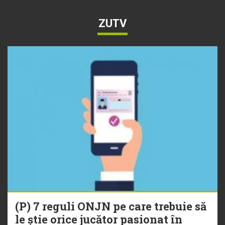
ZUTV
(P) 7 reguli ONJN pe care trebuie să
le știe orice jucător pasionat în