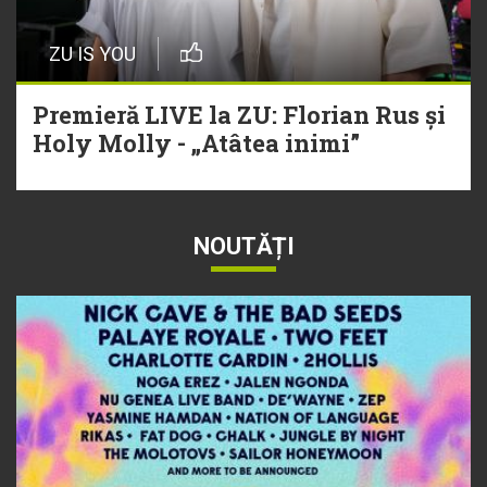
ZU IS YOU
Premieră LIVE la ZU: Florian Rus și
Holy Molly - „Atâtea inimi”
NOUTĂȚI