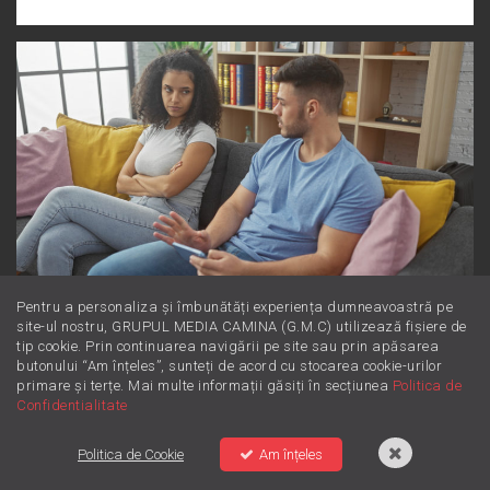
Pentru a personaliza și îmbunătăți experiența dumneavoastră pe
Dincolo de supărare: Este furie sau
site-ul nostru, GRUPUL MEDIA CAMINA (G.M.C) utilizează fișiere de
tip cookie. Prin continuarea navigării pe site sau prin apăsarea
iritare? Învață să le diferențiezi
butonului “Am înțeles”, sunteți de acord cu stocarea cookie-urilor
primare și terțe. Mai multe informații găsiți în secțiunea
Politica de
Confidentialitate
Politica de Cookie
Am înțeles