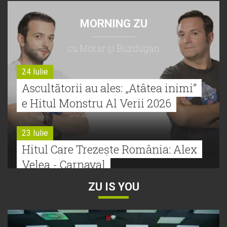
MORNING ZU
cu Morar şi Buzdugan
24 Iulie
Ascultătorii au ales: „Atâtea inimi”
e Hitul Monstru Al Verii 2026
23 Iulie
Hitul Care Trezește România: Alex
Velea - Carnaval
ZU IS YOU
22 Iulie
Bătălie strânsă la Hitul Monstru Al
Verii: Cabron versus Faydee